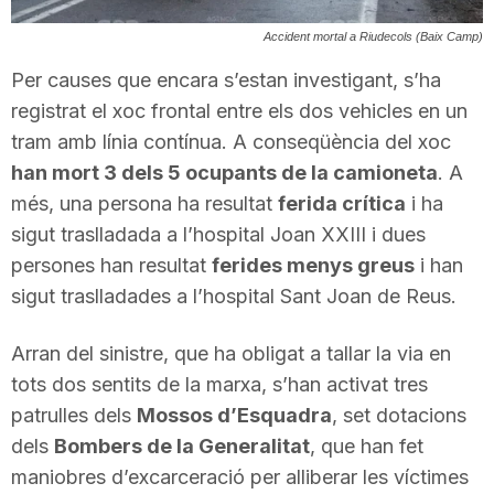
T
Accident mortal a Riudecols (Baix Camp)
Per causes que encara s’estan investigant, s’ha
a
registrat el xoc frontal entre els dos vehicles en un
tram amb línia contínua. A conseqüència del xoc
r
han mort 3 dels 5 ocupants de la camioneta
. A
més, una persona ha resultat
ferida crítica
i ha
sigut traslladada a l’hospital Joan XXIII i dues
r
persones han resultat
ferides menys greus
i han
sigut traslladades a l’hospital Sant Joan de Reus.
a
Arran del sinistre, que ha obligat a tallar la via en
g
tots dos sentits de la marxa, s’han activat tres
patrulles dels
Mossos d’Esquadra
, set dotacions
dels
Bombers de la Generalitat
, que han fet
o
maniobres d’excarceració per alliberar les víctimes