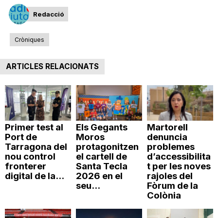
Redacció
Cròniques
ARTICLES RELACIONATS
Primer test al
Els Gegants
Martorell
Port de
Moros
denuncia
Tarragona del
protagonitzen
problemes
nou control
el cartell de
d’accessibilita
fronterer
Santa Tecla
t per les noves
digital de la...
2026 en el
rajoles del
seu...
Fòrum de la
Colònia