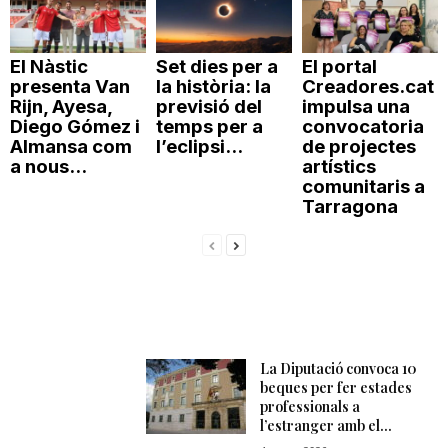
El Nàstic
Set dies per a
El portal
presenta Van
la història: la
Creadores.cat
Rijn, Ayesa,
previsió del
impulsa una
Diego Gómez i
temps per a
convocatoria
Almansa com
l’eclipsi...
de projectes
a nous...
artístics
comunitaris a
Tarragona