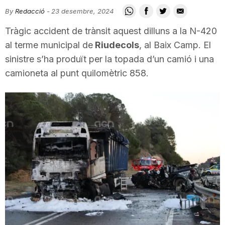
i
By
Redacció
-
23 desembre, 2024
Tràgic accident de trànsit aquest dilluns a la N-420
u
al terme municipal de
Riudecols
, al Baix Camp. El
sinistre s’ha produït per la topada d’un camió i una
camioneta al punt quilomètric 858.
t
a
t
d
e