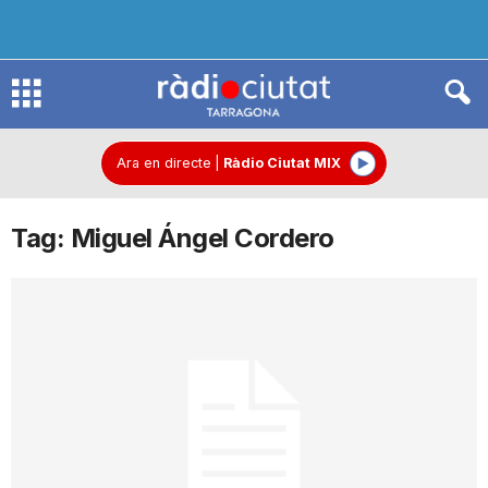
R
à
Ara en directe
|
Ràdio Ciutat MIX
Tag: Miguel Ángel Cordero
d
i
o
C