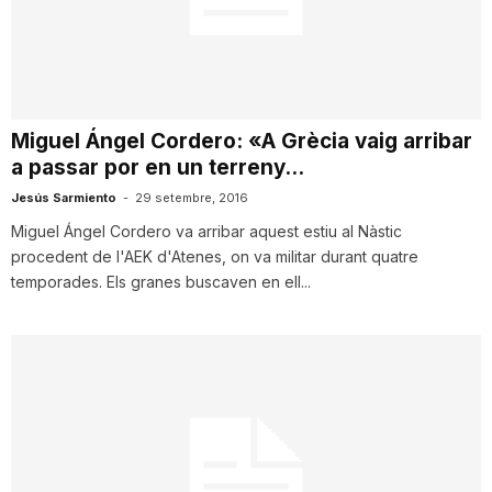
T
a
Miguel Ángel Cordero: «A Grècia vaig arribar
a passar por en un terreny...
r
Jesús Sarmiento
-
29 setembre, 2016
Miguel Ángel Cordero va arribar aquest estiu al Nàstic
r
procedent de l'AEK d'Atenes, on va militar durant quatre
temporades. Els granes buscaven en ell...
a
g
o