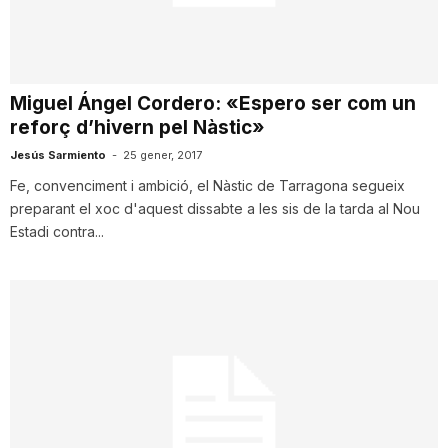
i
u
Miguel Ángel Cordero: «Espero ser com un
reforç d’hivern pel Nàstic»
t
Jesús Sarmiento
-
25 gener, 2017
Fe, convenciment i ambició, el Nàstic de Tarragona segueix
preparant el xoc d'aquest dissabte a les sis de la tarda al Nou
a
Estadi contra...
t
d
e