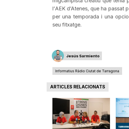
migcampista creatiu que tenia 
l’
AEK
d’Atenes, que ha passat 
a
per una temporada i una opciona
seu fitxatge.
Jesús Sarmiento
Informatius Ràdio Ciutat de Tarragona
ARTICLES RELACIONATS