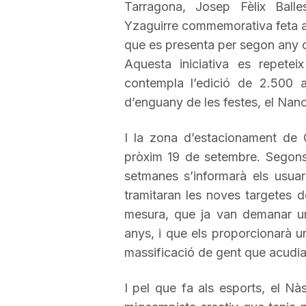
Tarragona, Josep Fèlix
Balle
a
Yzaguirre
commemorativa feta a
que es presenta per segon any 
Aquesta iniciativa es repetei
r
contempla l’edició de 2.500 a
d’enguany de les festes, el Nano
r
I la zona d’estacionament de 
a
pròxim 19 de setembre. Segons h
setmanes s’informarà els usuar
tramitaran les noves targetes d
g
mesura, que ja van demanar un
anys, i que els proporcionarà 
o
massificació de gent que acudia 
n
I pel que fa als esports, el Nà