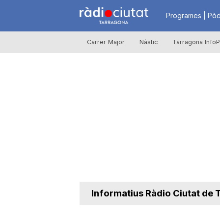
R
Programes | Pòd
Carrer Major
Nàstic
Tarragona InfoP
à
d
i
o
C
Informatius Ràdio Ciutat de
i