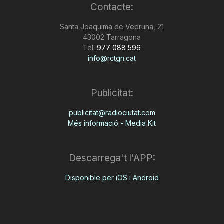
Contacte:
Santa Joaquima de Vedruna, 21
43002 Tarragona
Tel:
977 088 596
info@rctgn.cat
Publicitat:
publicitat@radiociutat.com
Més informació - Media Kit
Descarrega't l'APP:
Disponible per iOS i Android