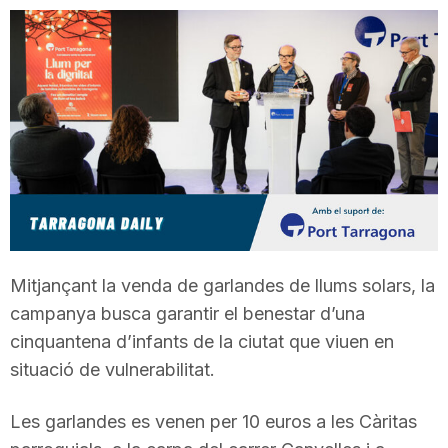
T
a
r
r
a
Mitjançant la venda de garlandes de llums solars, la
campanya busca garantir el benestar d’una
cinquantena d’infants de la ciutat que viuen en
g
situació de vulnerabilitat.
o
Les garlandes es venen per 10 euros a les Càritas