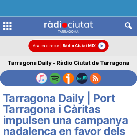
R
à
Ara en directe
|
Ràdio Ciutat MIX
Tarragona Daily - Ràdio Ciutat de Tarragona
d
i
Tarragona Daily | Port
o
Tarragona i Càritas
impulsen una campanya
C
nadalenca en favor dels