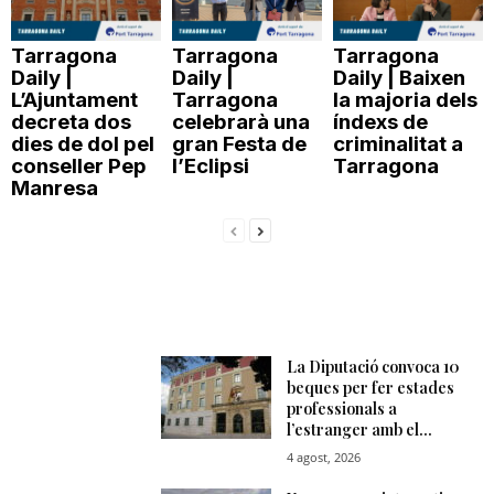
Tarragona
Tarragona
Tarragona
Daily |
Daily |
Daily | Baixen
L’Ajuntament
Tarragona
la majoria dels
decreta dos
celebrarà una
índexs de
dies de dol pel
gran Festa de
criminalitat a
conseller Pep
l’Eclipsi
Tarragona
Manresa