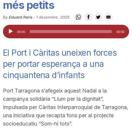
més petits
i
By
Eduard París
-
1 desembre, 2025
u
Reproductor
00:00
00:00
d'àudio
t
El Port i Càritas uneixen forces
per portar esperança a una
a
cinquantena d’infants
t
Port Tarragona s’afegeix aquest Nadal a la
campanya solidària “Llum per la dignitat”,
d
impulsada per Càritas Interparroquial de Tarragona,
una iniciativa que recapta fons per al projecte
e
socioeducatiu “Som-hi tots”.