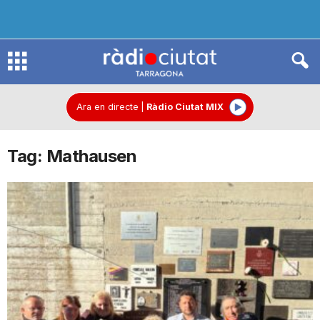
R
à
Ara en directe
|
Ràdio Ciutat MIX
Tag: Mathausen
d
i
o
C