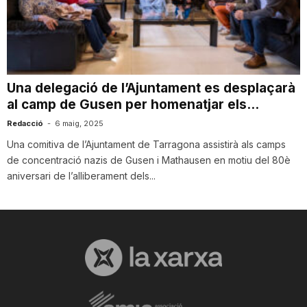
T
a
Una delegació de l’Ajuntament es desplaçarà
al camp de Gusen per homenatjar els...
r
Redacció
-
6 maig, 2025
Una comitiva de l’Ajuntament de Tarragona assistirà als camps
r
de concentració nazis de Gusen i Mathausen en motiu del 80è
aniversari de l’alliberament dels...
a
g
o