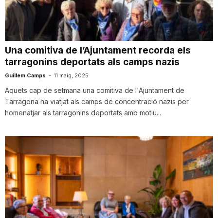
i
u
Una comitiva de l’Ajuntament recorda els
tarragonins deportats als camps nazis
t
Guillem Camps
-
11 maig, 2025
Aquets cap de setmana una comitiva de l'Ajuntament de
Tarragona ha viatjat als camps de concentració nazis per
a
homenatjar als tarragonins deportats amb motiu...
t
d
e