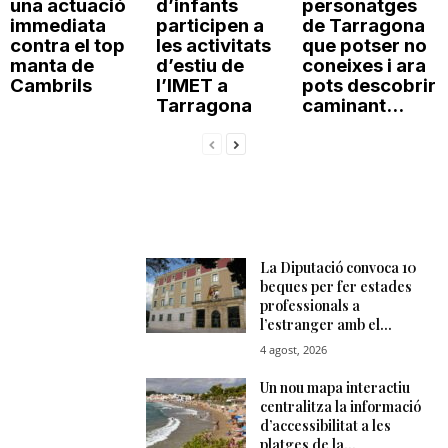
una actuació
d’infants
personatges
immediata
participen a
de Tarragona
contra el top
les activitats
que potser no
manta de
d’estiu de
coneixes i ara
Cambrils
l’IMET a
pots descobrir
Tarragona
caminant...