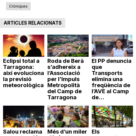
Cròniques
ARTICLES RELACIONATS
Eclipsi total a
Roda de Berà
El PP denuncia
Tarragona:
s’adhereix a
que
així evoluciona
l’Associació
Transports
la previsió
per l’Impuls
elimina una
meteorològica
Metropolità
freqüència de
del Camp de
l’AVE al Camp
Tarragona
de...
Salou reclama
Més d’un miler
Els