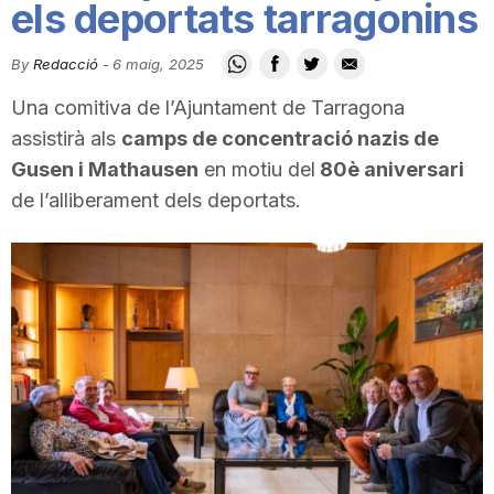
els deportats tarragonins
i
By
Redacció
-
6 maig, 2025
u
Una comitiva de l’Ajuntament de Tarragona
assistirà als
camps de concentració nazis de
t
Gusen i Mathausen
en motiu del
80è aniversari
de l’alliberament dels deportats.
a
t
d
e