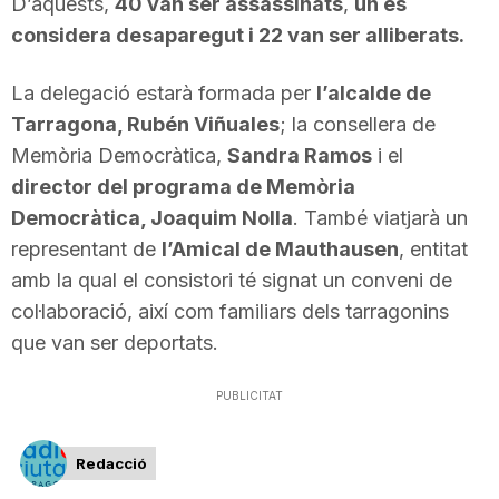
D’aquests,
40 van ser assassinats
,
un es
n
considera desaparegut i 22 van ser alliberats.
La delegació estarà formada per
l’alcalde de
a
Tarragona, Rubén Viñuales
; la consellera de
Memòria Democràtica,
Sandra Ramos
i el
director del programa de Memòria
Democràtica, Joaquim Nolla
. També viatjarà un
representant de
l’Amical de Mauthausen
, entitat
amb la qual el consistori té signat un conveni de
col·laboració, així com familiars dels tarragonins
que van ser deportats.
PUBLICITAT
Redacció