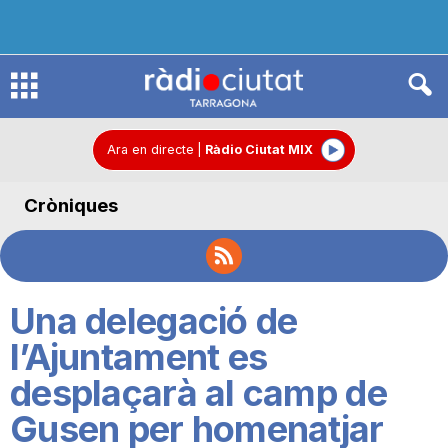
R
à
Ara en directe
|
Ràdio Ciutat MIX
Cròniques
d
i
Una delegació de
o
l’Ajuntament es
desplaçarà al camp de
C
Gusen per homenatjar