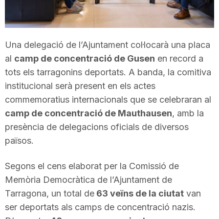
T
a
Una delegació de l’Ajuntament col·locarà una placa
al
camp de concentració de Gusen
en record a
tots els tarragonins deportats. A banda, la comitiva
r
institucional serà present en els actes
commemoratius internacionals que se celebraran al
r
camp de concentració de Mauthausen
, amb la
presència de delegacions oficials de diversos
a
països.
Segons el cens elaborat per la Comissió de
g
Memòria Democràtica de l’Ajuntament de
Tarragona, un total de
63 veïns de la ciutat
van
o
ser deportats als camps de concentració nazis.