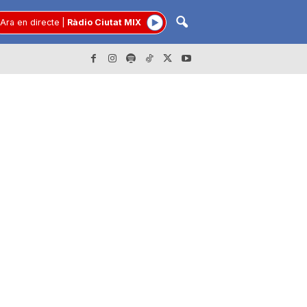
Ara en directe
|
Ràdio Ciutat MIX