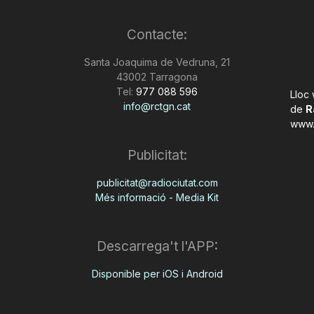
Contacte:
Santa Joaquima de Vedruna, 21
43002 Tarragona
Tel:
977 088 596
Lloc
info@rctgn.cat
de
R
www.
Publicitat:
publicitat@radiociutat.com
Més informació - Media Kit
Descarrega't l'APP:
Disponible per iOS i Android