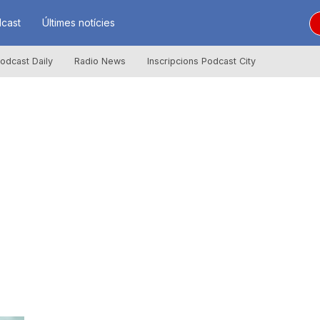
cast
Últimes notícies
odcast Daily
Radio News
Inscripcions Podcast City