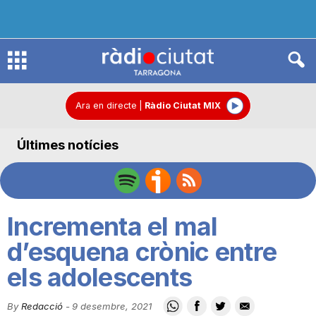
R
à
Ara en directe
|
Ràdio Ciutat MIX
Últimes notícies
d
i
Incrementa el mal
o
d’esquena crònic entre
els adolescents
C
By
Redacció
-
9 desembre, 2021