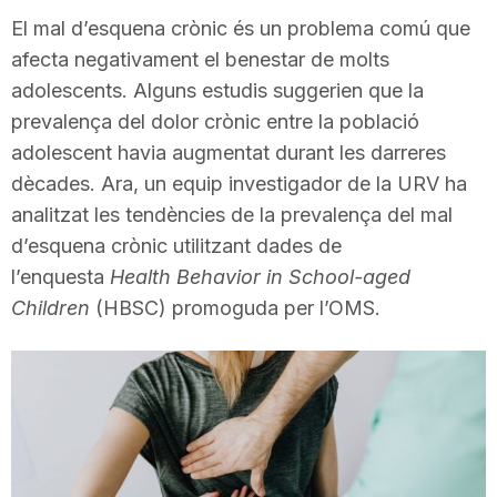
i
El mal d’esquena crònic és un problema comú que
afecta negativament el benestar de molts
adolescents. Alguns estudis suggerien que la
u
prevalença del dolor crònic entre la població
adolescent havia augmentat durant les darreres
t
dècades. Ara, un equip investigador de la URV ha
analitzat les tendències de la prevalença del mal
a
d’esquena crònic utilitzant dades de
l’enquesta
Health Behavior in School-aged
Children
(HBSC) promoguda per l’OMS.
t
d
e