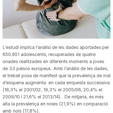
T
a
r
L’estudi implica l’anàlisi de les dades aportades per
r
650.851 adolescents, recuperades de quatre
onades realitzades en diferents moments a joves
de 33 països europeus. Amb l’anàlisi de les dades,
a
el treball posa de manifest que la prevalença de mal
d’esquena augmenta en cada enquesta successiva
g
(18,3% el 2001/02, 19,3% el 2005/06, 20,4% el
2009/10 i 21,6% el 2013/14). De mitjana, és més
o
alta la prevalença en noies (21,9%) en comparació
amb nois (17,8%).