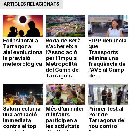
ARTICLES RELACIONATS
Eclipsi total a
Roda de Berà
El PP denuncia
Tarragona:
s’adhereix a
que
així evoluciona
l’Associació
Transports
la previsió
per l’Impuls
elimina una
meteorològica
Metropolità
freqüència de
del Camp de
l’AVE al Camp
Tarragona
de...
Salou reclama
Més d’un miler
Primer test al
una actuació
d’infants
Port de
immediata
participen a
Tarragona del
contra el top
les activitats
nou control