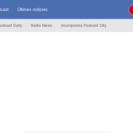
cast
Últimes notícies
odcast Daily
Radio News
Inscripcions Podcast City