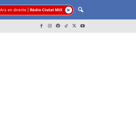
Ara en directe
|
Ràdio Ciutat MIX