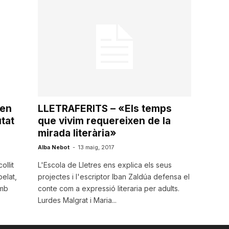
 en
LLETRAFERITS – «Els temps
utat
que vivim requereixen de la
mirada literària»
Alba Nebot
-
13 maig, 2017
ollit
L'Escola de Lletres ens explica els seus
elat,
projectes i l'escriptor Iban Zaldúa defensa el
Amb
conte com a expressió literaria per adults.
Lurdes Malgrat i Maria...