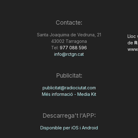
Contacte:
Santa Joaquima de Vedruna, 21
Lloc
43002 Tarragona
de
R
Tel:
977 088 596
www.
info@rctgn.cat
Publicitat:
publicitat@radiociutat.com
Més informació - Media Kit
Descarrega't l'APP:
Disponible per iOS i Android