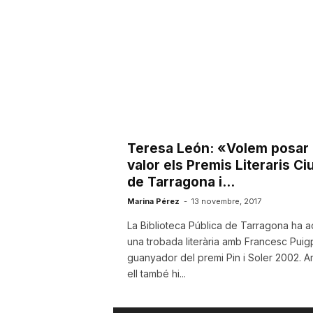
u
t
a
Teresa León: «Volem posar
t
valor els Premis Literaris Ci
de Tarragona i...
d
Marina Pérez
-
13 novembre, 2017
La Biblioteca Pública de Tarragona ha ac
una trobada literària amb Francesc Puigp
e
guanyador del premi Pin i Soler 2002. 
ell també hi...
T