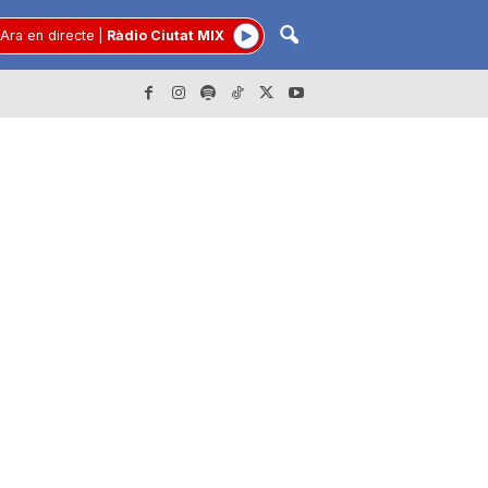
Ara en directe
|
Ràdio Ciutat MIX