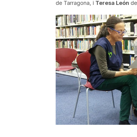
de Tarragona, i
Teresa León
de 
a
r
r
a
g
o
n