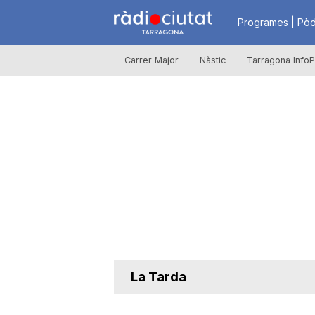
R
Programes | Pòd
Carrer Major
Nàstic
Tarragona InfoP
à
d
i
o
C
La Tarda
i