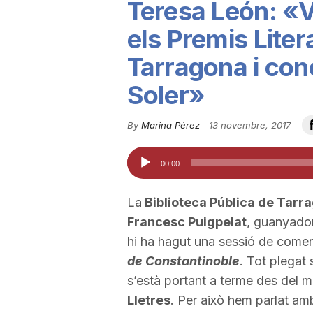
Teresa León: «V
u
els Premis Liter
Tarragona i conc
t
Soler»
a
By
Marina Pérez
-
13 novembre, 2017
Reproductor
t
00:00
d'àudio
d
La
Biblioteca Pública de Tarr
Francesc Puigpelat
, guanyado
hi ha hagut una sessió de coment
e
de Constantinoble
. Tot plegat 
s’està portant a terme des del m
T
Lletres
. Per això hem parlat a