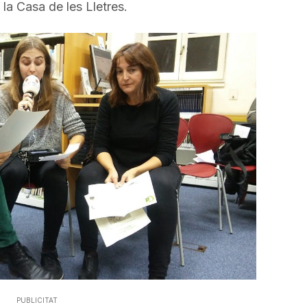
avall
la Casa de les Lletres.
per
a
incrementar
o
disminuir
el
volum.
PUBLICITAT