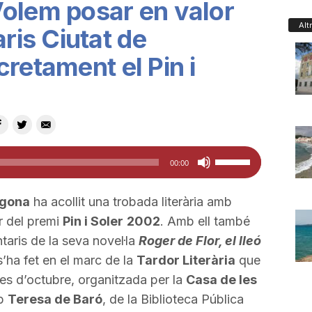
olem posar en valor
Alt
aris Ciutat de
retament el Pin i
Feu
00:00
servir
les
agona
ha acollit una trobada literària amb
tecles
r del premi
Pin i Soler
2002
. Amb ell també
de
aris de la seva novel·la
Roger de Flor, el lleó
fletxa
s’ha fet en el marc de la
Tardor Literària
que
cap
es d’octubre, organitzada per la
Casa de les
amunt/cap
mb
Teresa de Baró
, de la Biblioteca Pública