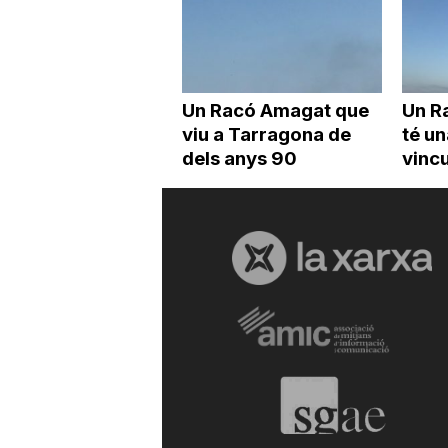
Un Racó Amagat que
Un R
viu a Tarragona de
té un
dels anys 90
vincu