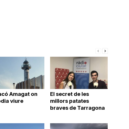
acó Amagat on
El secret de les
dia viure
millors patates
braves de Tarragona