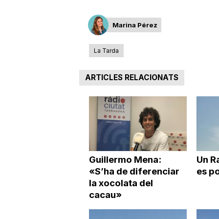
a
Marina Pérez
La Tarda
ARTICLES RELACIONATS
Guillermo Mena:
Un R
«S’ha de diferenciar
es po
la xocolata del
cacau»