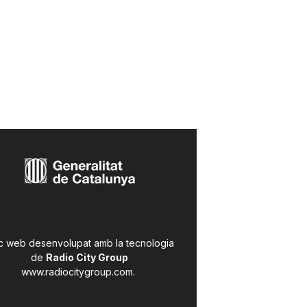
c web desenvolupat amb la tecnologia
de
Radio City Group
www.radiocitygroup.com
.