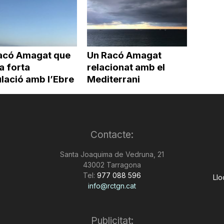
acó Amagat que
Un Racó Amagat
a forta
relacionat amb el
lació amb l’Ebre
Mediterrani
Contacte:
Santa Joaquima de Vedruna, 21
43002 Tarragona
Tel:
977 088 596
Llo
info@rctgn.cat
Publicitat: