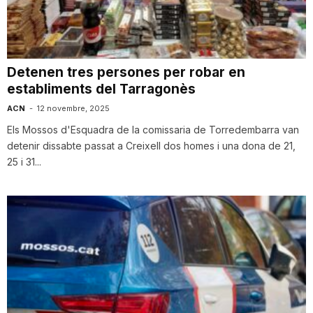
i
u
Detenen tres persones per robar en
establiments del Tarragonès
t
ACN
-
12 novembre, 2025
Els Mossos d'Esquadra de la comissaria de Torredembarra van
detenir dissabte passat a Creixell dos homes i una dona de 21,
a
25 i 31...
t
d
e