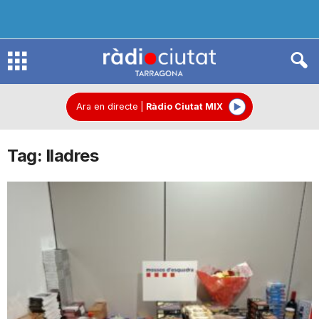
R
à
Ara en directe
|
Ràdio Ciutat MIX
Tag: lladres
d
i
o
C