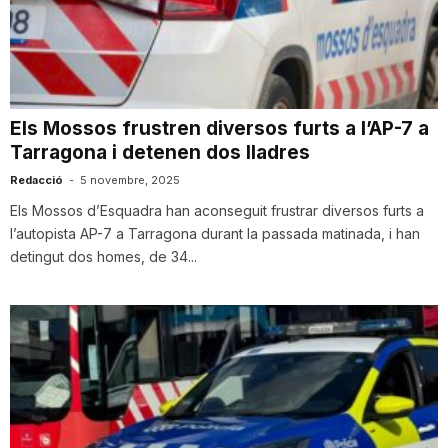
T
a
Els Mossos frustren diversos furts a l’AP-7 a
Tarragona i detenen dos lladres
r
Redacció
-
5 novembre, 2025
Els Mossos d’Esquadra han aconseguit frustrar diversos furts a
r
l’autopista AP-7 a Tarragona durant la passada matinada, i han
detingut dos homes, de 34...
a
g
o