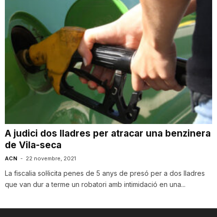
A judici dos lladres per atracar una benzinera
de Vila-seca
ACN
-
22 novembre, 2021
La fiscalia sol·licita penes de 5 anys de presó per a dos lladres
que van dur a terme un robatori amb intimidació en una...