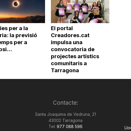
ies per a la
El portal
ria: la previsió
Creadores.cat
emps per a
impulsa una
psi...
convocatoria de
projectes artístics
comunitaris a
Tarragona
Contacte:
Santa Joaquima de Vedruna, 21
43002 Tarragona
Tel:
977 088 596
Llo