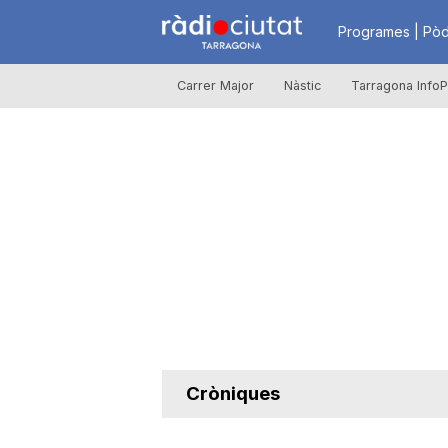
R
Programes | Pòd
Carrer Major
Nàstic
Tarragona InfoP
à
d
i
o
C
Cròniques
i