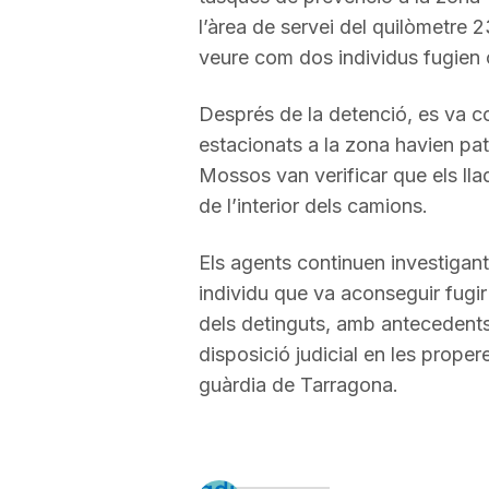
l’àrea de servei del quilòmetre 23
a
veure com dos individus fugien 
Després de la detenció, es va c
estacionats a la zona havien pati
Mossos van verificar que els ll
de l’interior dels camions.
Els agents continuen investigant e
individu que va aconseguir fugir
dels detinguts, amb antecedents 
disposició judicial en les proper
guàrdia de Tarragona.