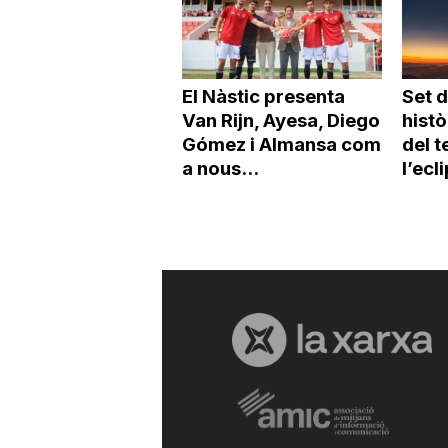
El Nàstic presenta
Set d
Van Rijn, Ayesa, Diego
histò
Gómez i Almansa com
del t
a nous...
l’ecli