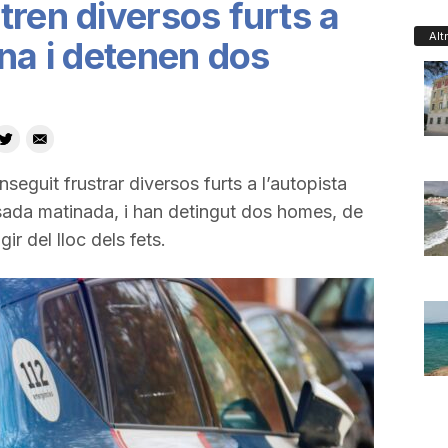
tren diversos furts a
Alt
ona i detenen dos
guit frustrar diversos furts a l’autopista
sada matinada, i han detingut dos homes, de
ir del lloc dels fets.