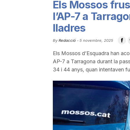
Els Mossos frus
u
l’AP-7 a Tarrag
lladres
t
By
Redacció
-
5 novembre, 2025
a
Els Mossos d’Esquadra han aconse
AP-7 a Tarragona durant la pas
t
34 i 44 anys, quan intentaven fug
d
e
T