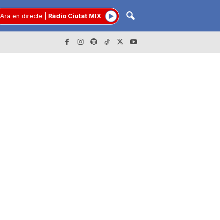
Ara en directe
|
Ràdio Ciutat MIX