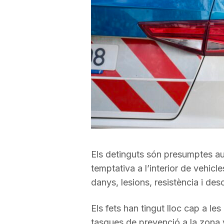
a
r
r
a
g
Els detinguts són presumptes aut
temptativa a l’interior de vehicl
o
danys, lesions, resistència i deso
Els fets han tingut lloc cap a le
n
tasques de prevenció a la zona v