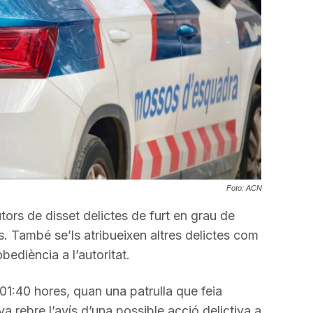
Foto: ACN
ors de disset delictes de furt en grau de
es. També se’ls atribueixen altres delictes com
bediència a l’autoritat.
s 01:40 hores, quan una patrulla que feia
a rebre l’avís d’una possible acció delictiva a