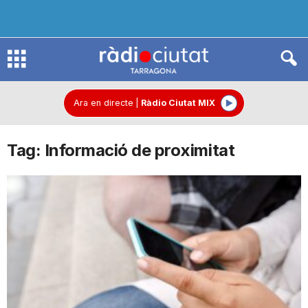
R
à
Ara en directe
|
Ràdio Ciutat MIX
Tag: Informació de proximitat
d
i
o
C