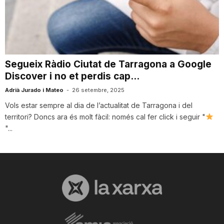
T
a
Segueix Ràdio Ciutat de Tarragona a Google
Discover i no et perdis cap...
r
Adrià Jurado i Mateo
-
26 setembre, 2025
Vols estar sempre al dia de l’actualitat de Tarragona i del
r
territori? Doncs ara és molt fàcil: només cal fer click i seguir "
"...
a
g
o