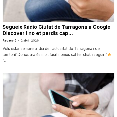
i
u
Segueix Ràdio Ciutat de Tarragona a Google
Discover i no et perdis cap...
t
Redacció
-
2 abril, 2026
Vols estar sempre al dia de l’actualitat de Tarragona i del
territori? Doncs ara és molt fàcil: només cal fer click i seguir "
a
"...
t
d
e