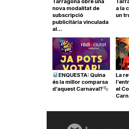
Tarragona obre una
Tarr
nova modalitat de
a la
subscripció
un tr
publicitària vinculada
al...
ENQUESTA: Quina
La r
és la millor comparsa
l’ent
d’aquest Carnaval?
el Co
Carna