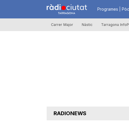
R
Programes | Pòd
Carrer Major
Nàstic
Tarragona InfoP
à
d
i
o
C
RADIONEWS
i