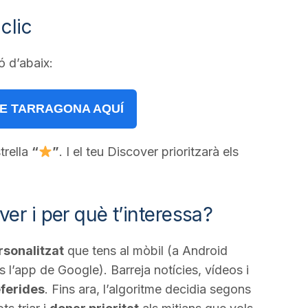
clic
ó d’abaix:
DE TARRAGONA AQUÍ
trella
“
”
. I el teu Discover prioritzarà els
er i per què t’interessa?
rsonalitzat
que tens al mòbil (a Android
ns l’app de Google). Barreja notícies, vídeos i
eferides
. Fins ara, l’algoritme decidia segons