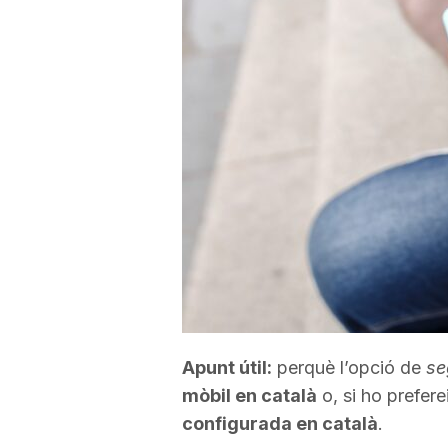
a
r
r
a
g
o
Apunt útil:
perquè l’opció de
se
mòbil en català
o, si ho preferei
n
configurada en català
.