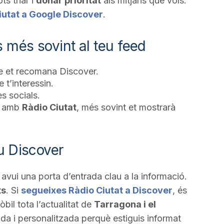
ts triar i
donar prioritat
als mitjans que vols.
iutat a Google Discover
.
 més sovint al teu feed
ue et recomana Discover.
 t’interessin.
s socials.
s amb
Ràdio Ciutat
, més sovint et mostrarà
eu Discover
avui una porta d’entrada clau a la informació.
ts
. Si
segueixes Ràdio Ciutat a Discover
, és
òbil tota l’actualitat de
Tarragona i el
da i personalitzada perquè estiguis informat