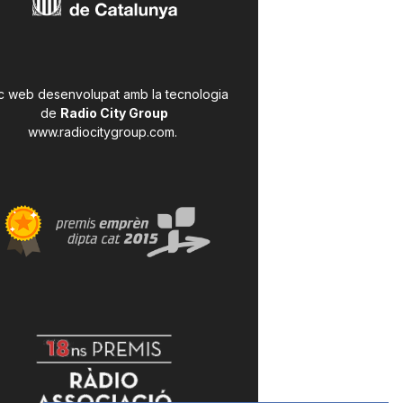
c web desenvolupat amb la tecnologia
de
Radio City Group
www.radiocitygroup.com
.