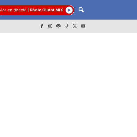
Ara en directe
|
Ràdio Ciutat MIX