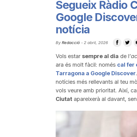
Segueix Ràdio C
u
Google Discover
notícia
t
By
Redacció
-
2 abril, 2026
a
Vols estar
sempre al dia
de l’
ac
ara és molt fàcil: només
cal fer 
t
Tarragona a Google Discover
notícies més rellevants al teu m
d
vols veure amb prioritat. Així, 
Ciutat
apareixerà al davant, sen
e
T