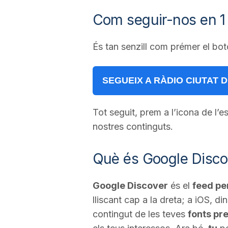
Com seguir-nos en 1 
a
És tan senzill com prémer el bot
SEGUEIX A RÀDIO CIUTAT 
Tot seguit, prem a l’icona de l’es
nostres continguts.
Què és Google Discov
Google Discover
és el
feed pe
lliscant cap a la dreta; a iOS, di
contingut de les teves
fonts pr