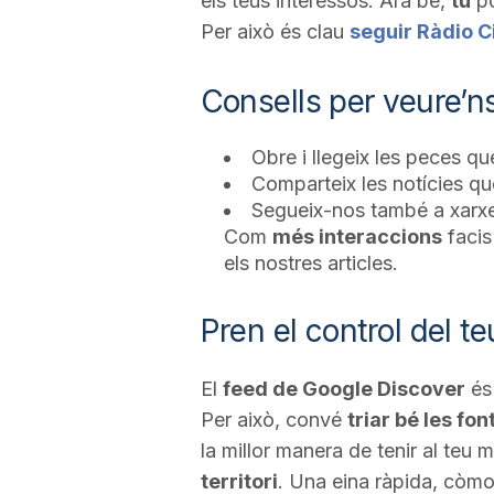
els teus interessos. Ara bé,
tu
po
Per això és clau
seguir Ràdio C
Consells per veure’ns
Obre i llegeix les peces q
Comparteix les notícies que
Segueix-nos també a xarxe
Com
més interaccions
faci
els nostres articles.
Pren el control del t
El
feed de Google Discover
és 
Per això, convé
triar bé les fon
la millor manera de tenir al teu m
territori
. Una eina ràpida, còmo