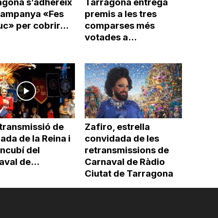
agona s’adhereix
Tarragona entrega
 campanya «Fes
premis a les tres
uc» per cobrir...
comparses més
votades a...
etransmissió de
Zafiro, estrella
rada de la Reina i
convidada de les
ncubí del
retransmissions de
val de...
Carnaval de Ràdio
Ciutat de Tarragona