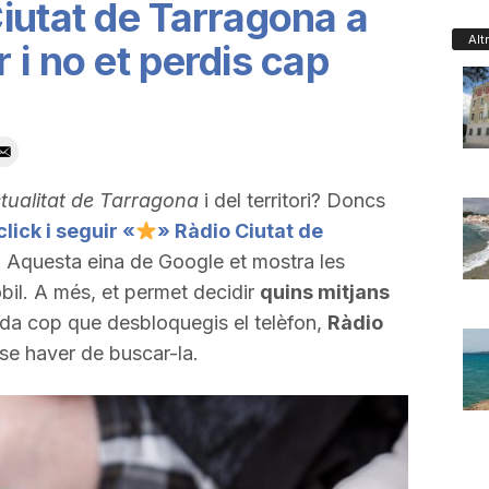
iutat de Tarragona a
Alt
 i no et perdis cap
tualitat de Tarragona
i del territori? Doncs
click i seguir «
» Ràdio Ciutat de
. Aquesta eina de Google et mostra les
òbil. A més, et permet decidir
quins mitjans
cada cop que desbloquegis el telèfon,
Ràdio
se haver de buscar-la.