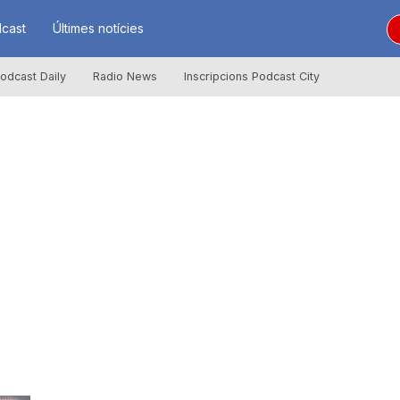
cast
Últimes notícies
odcast Daily
Radio News
Inscripcions Podcast City