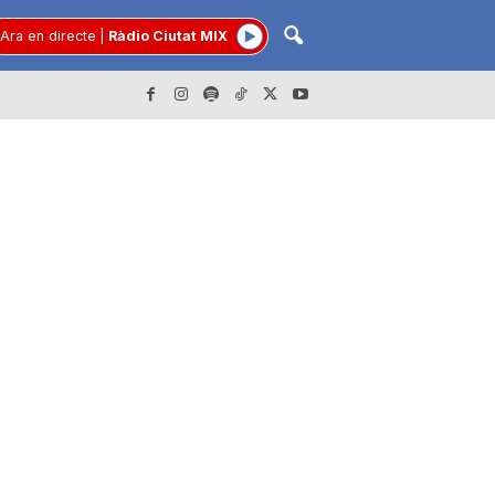
Ara en directe
|
Ràdio Ciutat MIX