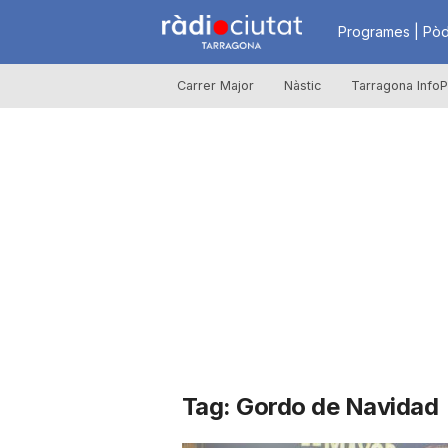
R
Programes | Pòd
Carrer Major
Nàstic
Tarragona InfoP
à
d
i
o
C
Tag: Gordo de Navidad
i