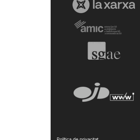
a
r
r
a
g
o
n
Política de privacitat