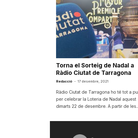
u
t
a
Torna el Sorteig de Nadal a
t
Ràdio Ciutat de Tarragona
Redacció
-
17 desembre, 2021
d
Ràdio Ciutat de Tarragona ho té tot a pu
per celebrar la Loteria de Nadal aquest
dimarts 22 de desembre. A partir de les..
e
T