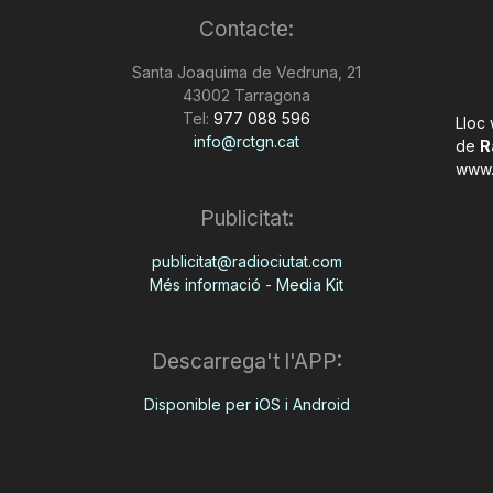
Contacte:
Santa Joaquima de Vedruna, 21
43002 Tarragona
Tel:
977 088 596
Lloc
info@rctgn.cat
de
R
www.
Publicitat:
publicitat@radiociutat.com
Més informació - Media Kit
Descarrega't l'APP:
Disponible per iOS i Android