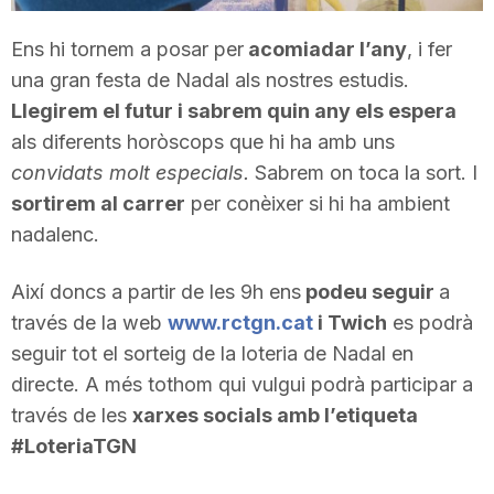
T
Ens hi tornem a posar per
acomiadar l’any
, i fer
una gran festa de Nadal als nostres estudis.
a
Llegirem el futur i sabrem quin any els espera
als diferents horòscops que hi ha amb uns
r
convidats molt especials.
Sabrem on toca la sort. I
sortirem al carrer
per conèixer si hi ha ambient
nadalenc.
r
Així doncs a partir de les 9h ens
podeu seguir
a
a
través de la web
www.rctgn.cat
i Twich
es podrà
seguir tot el sorteig de la loteria de Nadal en
g
directe. A més tothom qui vulgui podrà participar a
través de les
xarxes socials amb l’etiqueta
#LoteriaTGN
o