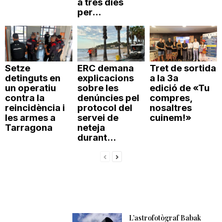
a tres dies
per...
Setze
ERC demana
Tret de sortida
detinguts en
explicacions
a la 3a
un operatiu
sobre les
edició de «Tu
contra la
denúncies pel
compres,
reincidència i
protocol del
nosaltres
les armes a
servei de
cuinem!»
Tarragona
neteja
durant...