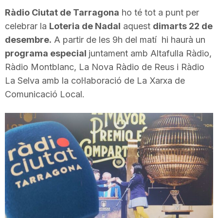
i
Ràdio Ciutat de Tarragona
ho té tot a punt per
celebrar la
Loteria de Nadal
aquest
dimarts 22 de
desembre.
A partir de les 9h del matí hi haurà un
u
programa especial
juntament amb Altafulla Ràdio,
Ràdio Montblanc, La Nova Ràdio de Reus i Ràdio
t
La Selva amb la col·laboració de La Xarxa de
Comunicació Local.
a
t
d
e