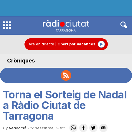
R
à
Ara en directe
|
Obert por Vacances
Cròniques
d
i
Torna el Sorteig de Nadal
o
a Ràdio Ciutat de
Tarragona
C
By
Redacció
-
17 desembre, 2021