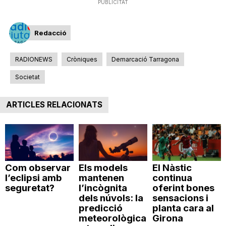
PUBLICITAT
n
Redacció
a
RADIONEWS
Cròniques
Demarcació Tarragona
Societat
ARTICLES RELACIONATS
Com observar
Els models
El Nàstic
l’eclipsi amb
mantenen
continua
seguretat?
l’incògnita
oferint bones
dels núvols: la
sensacions i
predicció
planta cara al
meteorològica
Girona