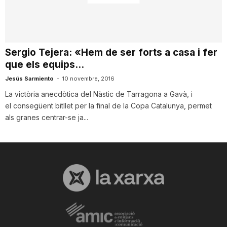
i
u
Sergio Tejera: «Hem de ser forts a casa i fer
que els equips...
t
Jesús Sarmiento
-
10 novembre, 2016
La victòria anecdòtica del Nàstic de Tarragona a Gavà, i
el consegüent bitllet per la final de la Copa Catalunya, permet
a
als granes centrar-se ja...
t
d
e