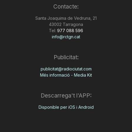
Contacte:
n
Santa Joaquima de Vedruna, 21
43002 Tarragona
a
Tel:
977 088 596
info@rctgn.cat
Publicitat:
publicitat@radiociutat.com
Més informació - Media Kit
Descarrega't l'APP:
Disponible per iOS i Android