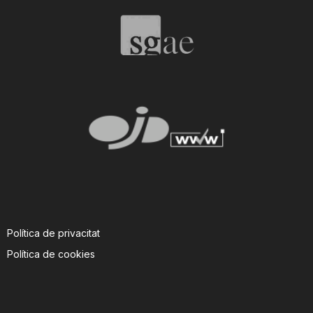
T
a
r
r
a
Política de privacitat
g
Política de cookies
o