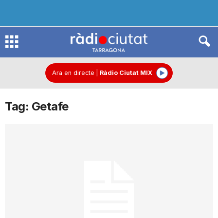
R
à
Ara en directe
|
Ràdio Ciutat MIX
Tag: Getafe
d
i
o
C