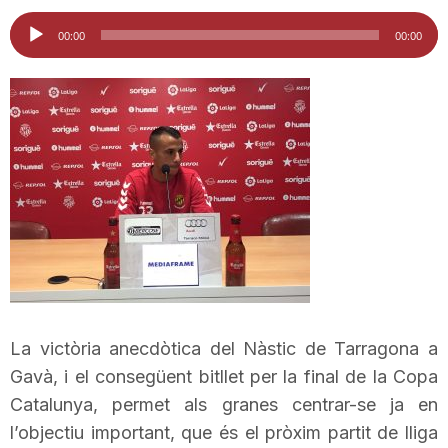
i
Reproductor
00:00
00:00
d'àudio
u
t
a
t
d
La victòria anecdòtica del Nàstic de Tarragona a
Gavà, i el consegüent bitllet per la final de la Copa
Catalunya, permet als granes centrar-se ja en
e
l’objectiu important, que és el pròxim partit de lliga