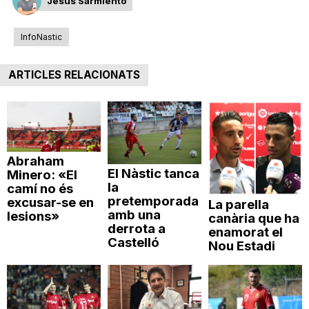
Jesús Sarmiento
InfoNastic
ARTICLES RELACIONATS
Abraham
El Nàstic tanca
Minero: «El
la
camí no és
pretemporada
excusar-se en
La parella
amb una
lesions»
canària que ha
derrota a
enamorat el
Castelló
Nou Estadi