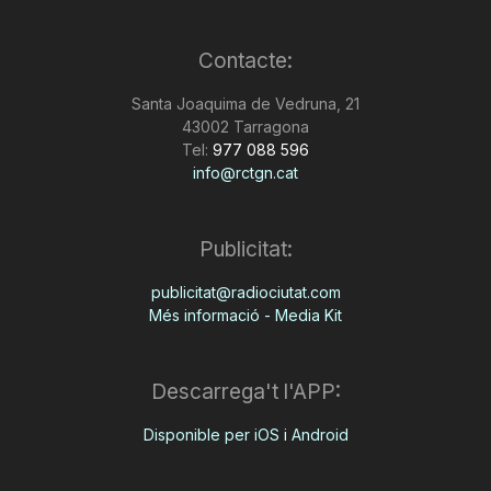
Contacte:
Santa Joaquima de Vedruna, 21
43002 Tarragona
Tel:
977 088 596
info@rctgn.cat
Publicitat:
publicitat@radiociutat.com
Més informació - Media Kit
Descarrega't l'APP:
Disponible per iOS i Android