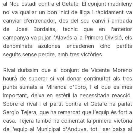
al Nou Estadi contra el Getafe. El conjunt madrileny
T
no va quallar un bon inici de lliga i ràpidament va
canviar d’entrenador, des del seu canvi i arribada
a
de José
Bordalás
, tècnic que en l’anterior
campanya va pujar l’
Alavés
a la Primera Divisió, els
r
denominats
azulones
encadenen cinc partits
seguits sense perdre, amb tres victòries.
r
Rival duríssim que el conjunt de
Vicente
Moreno
haurà de superar si vol donar continuïtat als tres
a
punts sumats a Miranda d’
Ebro
, i el que és més
important, deixa en estèril la necessitada reacció.
g
Sobre el rival i el partit contra el Getafe ha parlat
Sergio
Tejera
, que ha remarcat que l’equip és fort a
casa.
Tejera
també ha comentat la primera victòria
o
de l’equip al Municipal d’
Anduva
, tot i ser baixa al