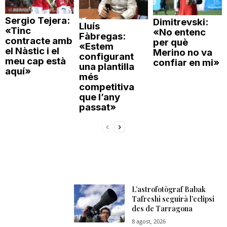
Sergio Tejera:
Dimitrevski:
Lluís
«Tinc
«No entenc
Fàbregas:
contracte amb
per què
«Estem
el Nàstic i el
Merino no va
configurant
meu cap està
confiar en mi»
una plantilla
aquí»
més
competitiva
que l’any
passat»