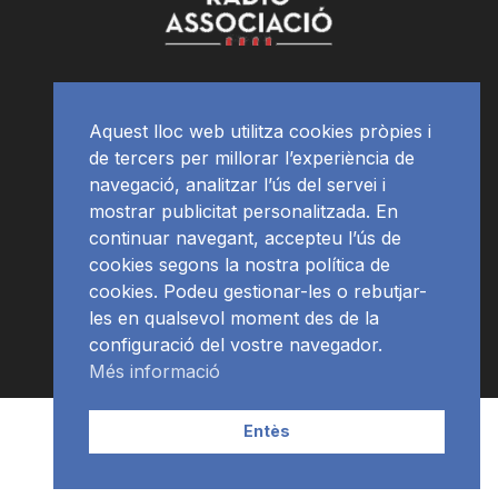
Aquest lloc web utilitza cookies pròpies i
de tercers per millorar l’experiència de
navegació, analitzar l’ús del servei i
mostrar publicitat personalitzada. En
continuar navegant, accepteu l’ús de
cookies segons la nostra política de
cookies. Podeu gestionar-les o rebutjar-
les en qualsevol moment des de la
configuració del vostre navegador.
Més informació
Contacte | Publicitat
APP
Programació
RàdioNews
Entès
Subscriu-te al newsletter
© Ràdio Ciutat de Tarragona