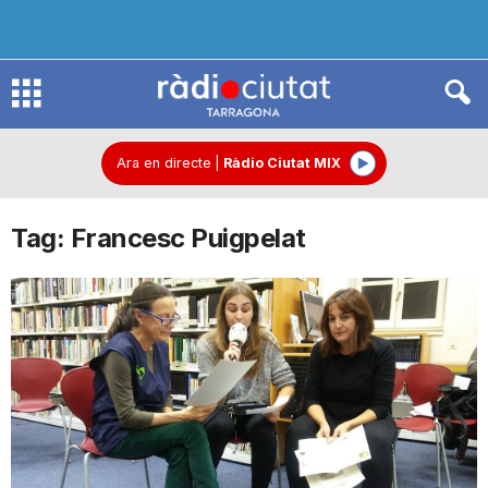
R
à
Ara en directe
|
Ràdio Ciutat MIX
Tag: Francesc Puigpelat
d
i
o
C