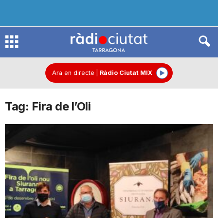
R
à
Ara en directe
|
Ràdio Ciutat MIX
Tag: Fira de l’Oli
d
i
o
C