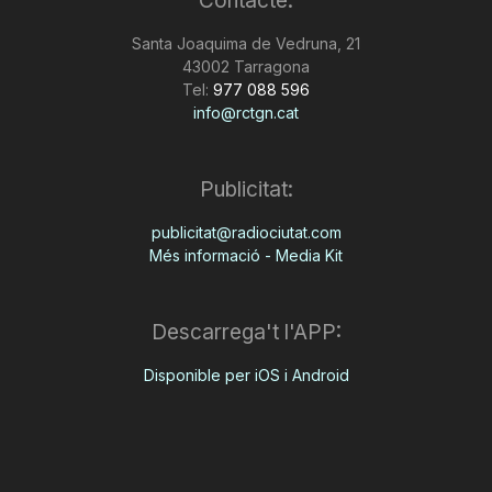
Contacte:
Santa Joaquima de Vedruna, 21
43002 Tarragona
Tel:
977 088 596
info@rctgn.cat
Publicitat:
publicitat@radiociutat.com
Més informació - Media Kit
Descarrega't l'APP:
Disponible per iOS i Android