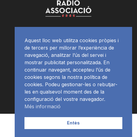
Aquest lloc web utilitza cookies pròpies i
de tercers per millorar l’experiència de
navegació, analitzar l’ús del servei i
mostrar publicitat personalitzada. En
continuar navegant, accepteu l’ús de
cookies segons la nostra política de
cookies. Podeu gestionar-les o rebutjar-
les en qualsevol moment des de la
configuració del vostre navegador.
Més informació
Contacte | Publicitat
APP
Programació
RàdioNews
Entès
Subscriu-te al newsletter
© Ràdio Ciutat de Tarragona