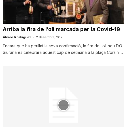
i
u
Arriba la fira de l’oli marcada per la Covid-19
Álvaro Rodriguez
-
2 desembre, 2020
t
Encara que ha perillat la seva confirmació, la fira de l’oli nou D.O.
Siurana és celebrarà aquest cap de setmana a la plaça Corsini....
a
t
d
e