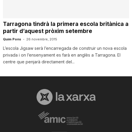
T
Tarragona tindrà la primera escola britànica a
a
partir d’aquest pròxim setembre
Quim Pons
-
26 novembre, 2015
r
L’escola Jigsaw serà l’encarregada de construir un nova escola
privada i on l’ensenyament es farà en anglès a Tarragona. El
centre que penjarà directament del...
r
a
g
o