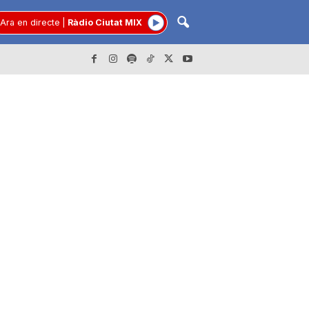
Ara en directe
|
Ràdio Ciutat MIX