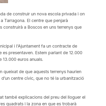
a
incrementar
da de construir un nova escola privada i on
o
 a Tarragona. El centre que penjarà
disminuir
es construirà a Boscos en uns terrenys que
el
volum.
nicipal i l’Ajuntament fa un contracte de
ue es presentaven. Estem parlant de 12.000
de 13.000 euros anuals.
en queixat de que aquests terrenys haurien
 d’un centre cívic, que no té la urbanització
t també explicacions del preu del lloguer el
es quadrats i la zona en que es trobarà