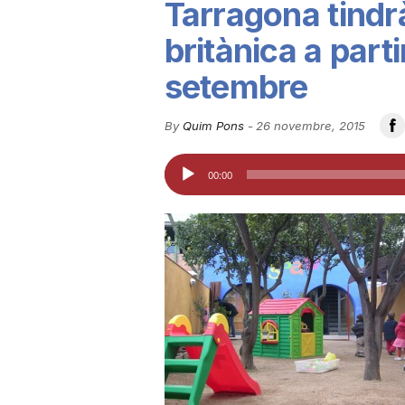
Tarragona tindr
u
britànica a part
setembre
t
By
Quim Pons
-
26 novembre, 2015
a
Reproductor
00:00
d'àudio
t
d
e
T