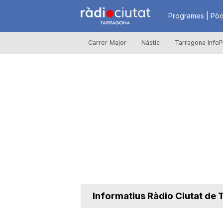
R
Programes | Pòd
Carrer Major
Nàstic
Tarragona InfoP
à
d
i
o
C
Informatius Ràdio Ciutat de
i