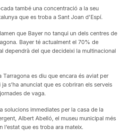
ocada també una concentració a la seu
talunya que es troba a Sant Joan d’Espí.
clamen que Bayer no tanqui un dels centres de
ragona. Bayer té actualment el 70% de
nal dependrà del que decideixi la multinacional
a Tarragona es diu que encara és aviat per
i ja s’ha anunciat que es cobriran els serveis
s jornades de vaga.
a solucions immediates per la casa de la
rgent, Albert Abelló, el museu municipal més
en l’estat que es troba ara mateix.