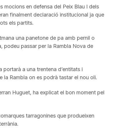
s mocions en defensa del Peix Blau I dels
eran finalment declaració institucional ja que
ts els partits.
etmana una panetone de pa amb pernil o
na, podeu passar per la Rambla Nova de
a portarà a una trentena d’entitats i
e la Rambla on es podrà tastar el nou oli.
Ferran Huguet, ha explicat el bon moment pel
 comarques tarragonines que produeixen
terrània.