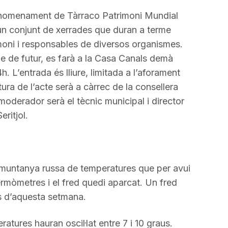
 nomenament de Tàrraco Patrimoni Mundial
un conjunt de xerrades que duran a terme
moni i responsables de diversos organismes.
e de futur, es farà a la Casa Canals demà
 L’entrada és lliure, limitada a l’aforament
tura de l’acte serà a càrrec de la consellera
moderador serà el tècnic municipal i director
ritjol.
 muntanya russa de temperatures que per avui
termòmetres i el fred quedi aparcat. Un fred
ls d’aquesta setmana.
ratures hauran oscil·lat entre 7 i 10 graus.