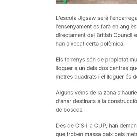
a
L’escola Jigsaw serà l’encarrega
l’ensenyament es farà en anglès
r
directament del British Council 
han aixecat certa polèmica.
r
Els terrenys són de propietat mu
lloguer a un dels dos centres q
a
metres quadrats i el lloguer és 
g
Alguns veïns de la zona s’hauri
d’anar destinats a la construcció
o
de boscos.
Des de C’S i la CUP, han demana
n
que troben massa baix pels metr