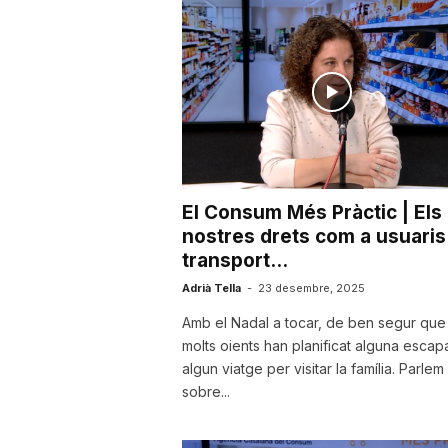
u
t
a
El Consum Més Pràctic | Els
t
nostres drets com a usuaris
transport...
d
Adrià Tella
-
23 desembre, 2025
Amb el Nadal a tocar, de ben segur que
molts oients han planificat alguna esca
e
algun viatge per visitar la família. Parlem
sobre...
T