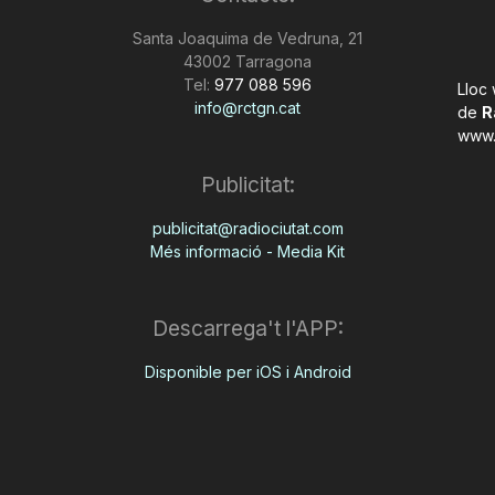
Santa Joaquima de Vedruna, 21
43002 Tarragona
Tel:
977 088 596
Lloc
info@rctgn.cat
de
R
www.
Publicitat:
publicitat@radiociutat.com
Més informació - Media Kit
Descarrega't l'APP:
Disponible per iOS i Android