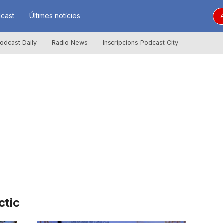
cast
Últimes notícies
A
odcast Daily
Radio News
Inscripcions Podcast City
ctic