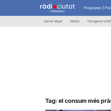
R
Programes | Pòd
Carrer Major
Nàstic
Tarragona InfoP
à
d
i
o
C
Tag: el consum més prà
i