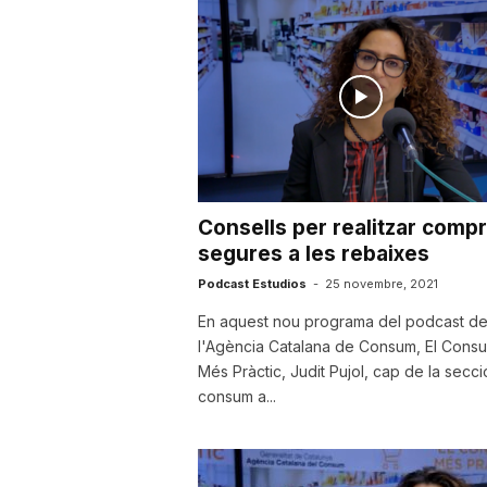
a
r
r
Consells per realitzar comp
a
segures a les rebaixes
Podcast Estudios
-
25 novembre, 2021
g
En aquest nou programa del podcast d
l'Agència Catalana de Consum, El Cons
Més Pràctic, Judit Pujol, cap de la secc
o
consum a...
n