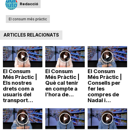
Redacció
T
El consum més pràctic
a
ARTICLES RELACIONATS
r
r
El Consum
El Consum
El Consum
Més Pràctic |
Més Pràctic |
Més Pràctic |
a
Els nostres
Què cal tenir
Consells per
drets com a
en compte a
fer les
usuaris del
l’hora de...
compres de
g
transport...
Nadal i...
o