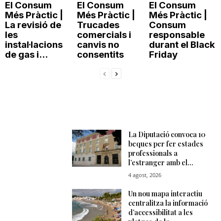
El Consum
El Consum
El Consum
n
Més Pràctic |
Més Pràctic |
Més Pràctic |
La revisió de
Trucades
Consum
les
comercials i
responsable
a
instal·lacions
canvis no
durant el Black
de gas i...
consentits
Friday