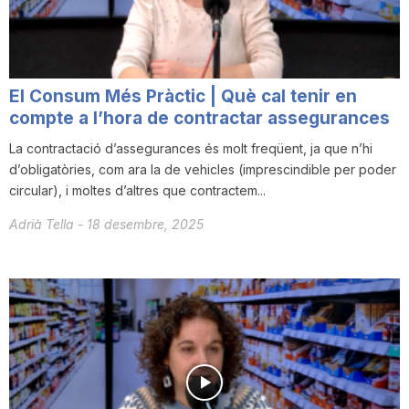
T
a
El Consum Més Pràctic | Què cal tenir en
compte a l’hora de contractar assegurances
r
La contractació d’assegurances és molt freqüent, ja que n’hi
d’obligatòries, com ara la de vehicles (imprescindible per poder
circular), i moltes d’altres que contractem...
r
Adrià Tella
-
18 desembre, 2025
a
g
o