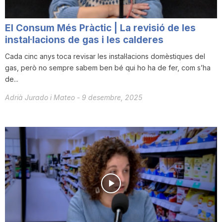
El Consum Més Pràctic | La revisió de les
instal·lacions de gas i les calderes
Cada cinc anys toca revisar les instal·lacions domèstiques del
gas, però no sempre sabem ben bé qui ho ha de fer, com s’ha
de...
Adrià Jurado i Mateo
-
9 desembre, 2025