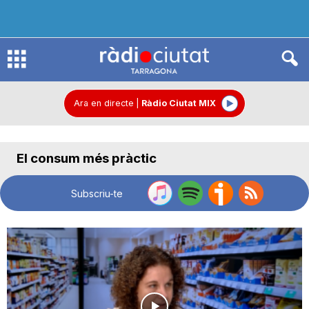
R
à
Ara en directe
|
Ràdio Ciutat MIX
d
El consum més pràctic
i
Subscriu-te
o
C