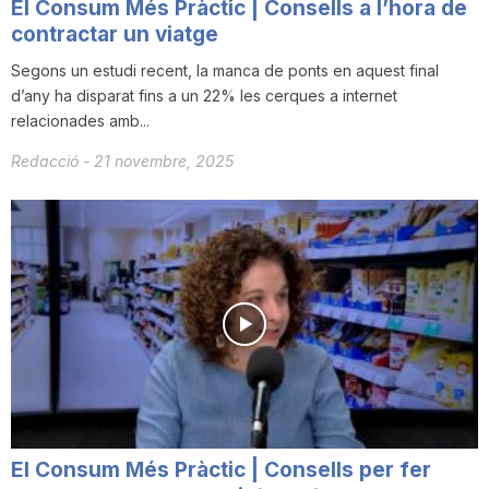
El Consum Més Pràctic | Consells a l’hora de
contractar un viatge
Segons un estudi recent, la manca de ponts en aquest final
d’any ha disparat fins a un 22% les cerques a internet
relacionades amb...
Redacció
-
21 novembre, 2025
El Consum Més Pràctic | Consells per fer