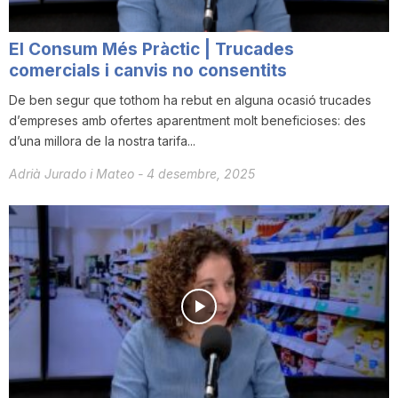
El Consum Més Pràctic | Trucades
comercials i canvis no consentits
De ben segur que tothom ha rebut en alguna ocasió trucades
d’empreses amb ofertes aparentment molt beneficioses: des
d’una millora de la nostra tarifa...
Adrià Jurado i Mateo
-
4 desembre, 2025