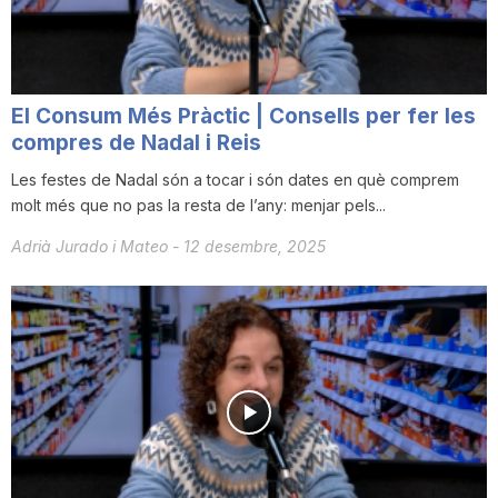
n
a
El Consum Més Pràctic | Consells per fer les
compres de Nadal i Reis
Les festes de Nadal són a tocar i són dates en què comprem
molt més que no pas la resta de l’any: menjar pels...
Adrià Jurado i Mateo
-
12 desembre, 2025