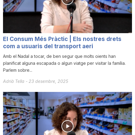
i
u
El Consum Més Pràctic | Els nostres drets
t
com a usuaris del transport aeri
Amb el Nadal a tocar, de ben segur que molts oients han
planificat alguna escapada o algun viatge per visitar la família.
a
Parlem sobre...
Adrià Tella
-
23 desembre, 2025
t
d
e