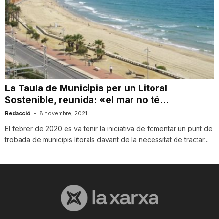
T
a
r
La Taula de Municipis per un Litoral
Sostenible, reunida: «el mar no té...
r
Redacció
-
8 novembre, 2021
El febrer de 2020 es va tenir la iniciativa de fomentar un punt de
a
trobada de municipis litorals davant de la necessitat de tractar...
g
o