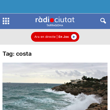
R
à
Ara en directe
|
En Joc
Tag: costa
d
i
o
C