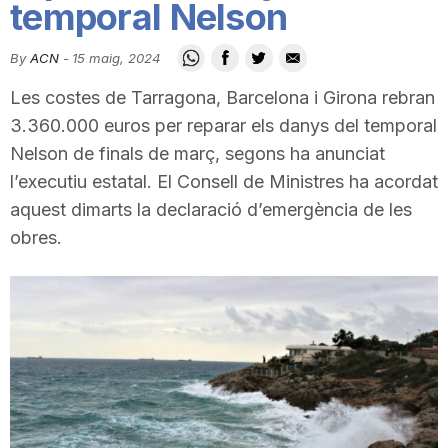
temporal Nelson
i
By
ACN
-
15 maig, 2024
u
Les costes de Tarragona, Barcelona i Girona rebran
3.360.000 euros per reparar els danys del temporal
t
Nelson de finals de març, segons ha anunciat
l’executiu estatal. El Consell de Ministres ha acordat
aquest dimarts la declaració d’emergència de les
a
obres.
t
d
e