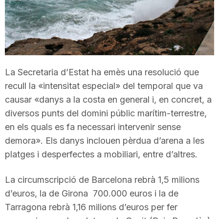
T
a
La Secretaria d’Estat ha emès una resolució que
r
recull la «intensitat especial» del temporal que va
causar «danys a la costa en general i, en concret, a
r
diversos punts del domini públic marítim-terrestre,
en els quals es fa necessari intervenir sense
a
demora». Els danys inclouen pèrdua d’arena a les
platges i desperfectes a mobiliari, entre d’altres.
g
La circumscripció de Barcelona rebrà 1,5 milions
d’euros, la de Girona 700.000 euros i la de
o
Tarragona rebrà 1,16 milions d’euros per fer