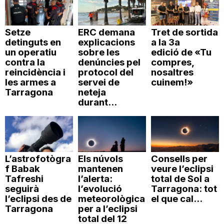
Setze
ERC demana
Tret de sortida
detinguts en
explicacions
a la 3a
un operatiu
sobre les
edició de «Tu
contra la
denúncies pel
compres,
reincidència i
protocol del
nosaltres
les armes a
servei de
cuinem!»
Tarragona
neteja
durant...
L’astrofotògra
Els núvols
Consells per
f Babak
mantenen
veure l’eclipsi
Tafreshi
l’alerta:
total de Sol a
seguirà
l’evolució
Tarragona: tot
l’eclipsi des de
meteorològica
el que cal...
Tarragona
per a l’eclipsi
total del 12