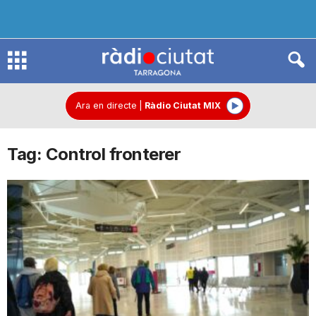
R
à
Ara en directe
|
Ràdio Ciutat MIX
Tag: Control fronterer
d
i
o
C