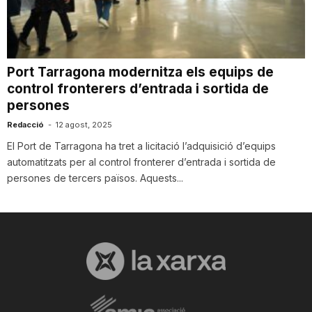
i
u
Port Tarragona modernitza els equips de
control fronterers d’entrada i sortida de
persones
t
Redacció
-
12 agost, 2025
El Port de Tarragona ha tret a licitació l’adquisició d’equips
a
automatitzats per al control fronterer d’entrada i sortida de
persones de tercers països. Aquests...
t
d
e