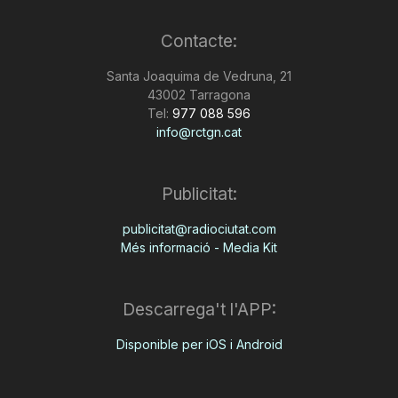
n
Contacte:
Santa Joaquima de Vedruna, 21
a
43002 Tarragona
Tel:
977 088 596
info@rctgn.cat
Publicitat:
publicitat@radiociutat.com
Més informació - Media Kit
Descarrega't l'APP:
Disponible per iOS i Android