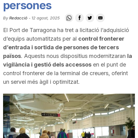
persones
i
By
Redacció
-
12 agost, 2025
u
El Port de Tarragona ha tret a licitació l’adquisició
d’equips automatitzats per al
control fronterer
t
d’entrada i sortida de persones de tercers
països
. Aquests nous dispositius modernitzaran
la
vigilància i gestió dels accessos
en el punt de
a
control fronterer de la terminal de creuers, oferint
un servei més àgil i optimitzat.
t
d
e