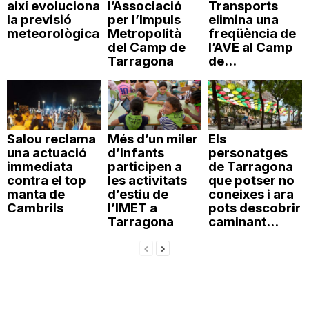
així evoluciona
l’Associació
Transports
la previsió
per l’Impuls
elimina una
meteorològica
Metropolità
freqüència de
del Camp de
l’AVE al Camp
Tarragona
de...
Salou reclama
Més d’un miler
Els
una actuació
d’infants
personatges
immediata
participen a
de Tarragona
contra el top
les activitats
que potser no
manta de
d’estiu de
coneixes i ara
Cambrils
l’IMET a
pots descobrir
Tarragona
caminant...