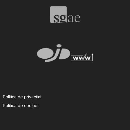
T
a
r
r
a
Política de privacitat
g
Política de cookies
o