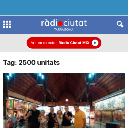
R
à
Ara en directe
|
Ràdio Ciutat MIX
Tag: 2500 unitats
d
i
o
C