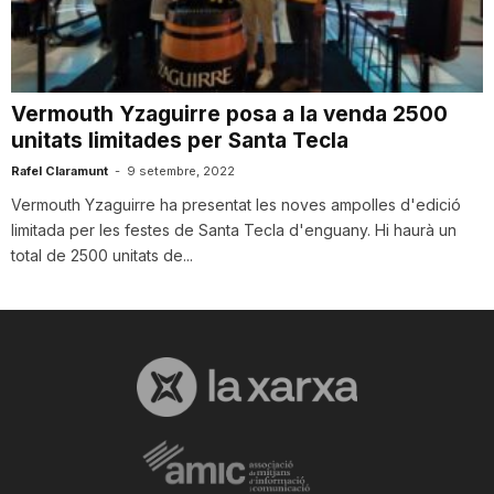
i
u
Vermouth Yzaguirre posa a la venda 2500
unitats limitades per Santa Tecla
t
Rafel Claramunt
-
9 setembre, 2022
Vermouth Yzaguirre ha presentat les noves ampolles d'edició
limitada per les festes de Santa Tecla d'enguany. Hi haurà un
a
total de 2500 unitats de...
t
d
e