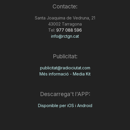
Contacte:
n
Santa Joaquima de Vedruna, 21
43002 Tarragona
a
Tel:
977 088 596
info@rctgn.cat
Publicitat:
publicitat@radiociutat.com
Més informació - Media Kit
Descarrega't l'APP:
Disponible per iOS i Android