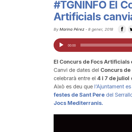
#TGNINFO El Co
u
Artificials canv
t
By
Marina Pérez
-
8 gener, 2018
Reproductor
00:00
a
d'àudio
El Concurs de Focs Artificials
t
Canvi de dates del
Concurs de 
celebrarà entre el
4 i 7 de juliol
e
d
Això es deu que
l’Ajuntament e
festes de Sant Pere
del Serrall
Jocs Mediterranis.
e
T