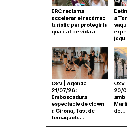
ERC reclama
Deti
accelerar el recàrrec
a Ta
turístic per protegir la
saqu
qualitat de vida a...
expe
jogu
OxV | Agenda
OxV 
21/07/26:
20/0
Emboscadura,
amb 
espectacle de clown
Martí
a Girona, Tast de
de...
tomàquets...