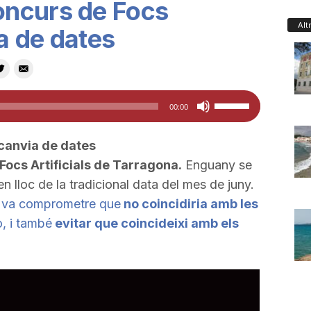
ncurs de Focs
Alt
ia de dates
Feu
00:00
servir
les
 canvia de dates
tecles
Focs Artificials de Tarragona.
Enguany se
de
n lloc de la tradicional data del mes de juny.
fletxa
s va comprometre que
no coincidiria amb les
cap
o, i també
evitar que coincideixi amb els
amunt/cap
avall
per
a