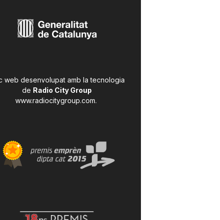
c web desenvolupat amb la tecnologia
de
Radio City Group
www.radiocitygroup.com
.