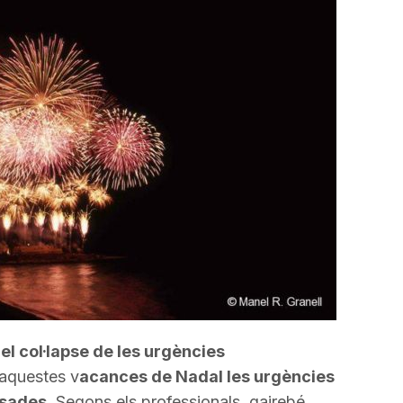
incrementar
o
disminuir
el
volum.
el col·lapse de les urgències
aquestes v
acances de Nadal les urgències
psades.
Segons els professionals, gairebé