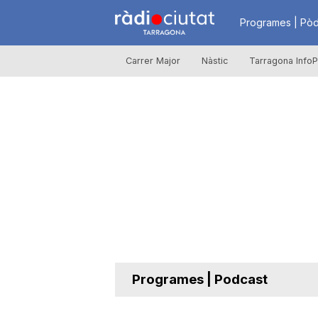
R
Programes | Pòd
Carrer Major
Nàstic
Tarragona InfoP
à
d
i
o
C
Programes | Podcast
i