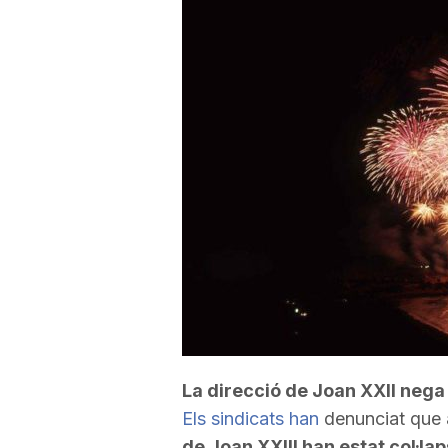
a
r
r
a
g
o
La direcció de Joan XXII
nega 
n
Els sindicats han
denunciat que 
de Joan XXIII han estat col·la