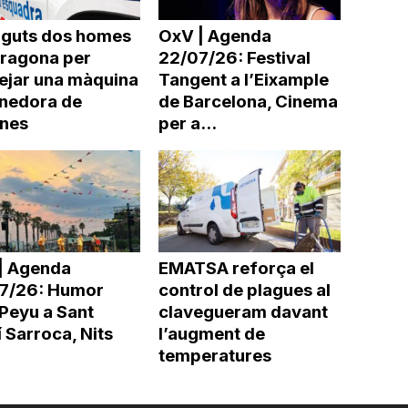
nguts dos homes
OxV | Agenda
rragona per
22/07/26: Festival
ejar una màquina
Tangent a l’Eixample
nedora de
de Barcelona, Cinema
ines
per a...
| Agenda
EMATSA reforça el
7/26: Humor
control de plagues al
Peyu a Sant
clavegueram davant
 Sarroca, Nits
l’augment de
temperatures