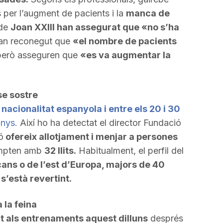
 per l’augment de pacients i la
manca de
 de
Joan XXIII han assegurat que «no s’ha
an reconegut que
«el nombre de pacients
però asseguren que
«es va augmentar la
se sostre
nacionalitat espanyola i entre els 20 i 30
anys.
Així ho ha detectat el director Fundació
ó
ofereix allotjament i menjar a persones
ompten amb
32 llits.
Habitualment, el perfil del
ans o de l’est d’Europa, majors de 40
s’està revertint.
 la feina
t als entrenaments aquest dilluns
després