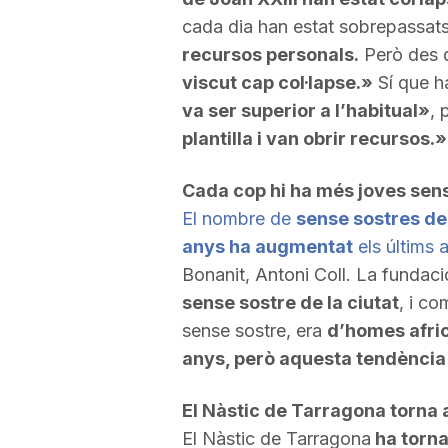
cada dia han estat sobrepassats
a
recursos personals.
Però des
viscut cap col·lapse.»
Sí que h
va ser superior a l’habitual»
, 
plantilla i van obrir recursos.»
Cada cop hi ha més joves sen
El nombre de
sense sostres de 
anys ha augmentat
els últims 
Bonanit
, Antoni Coll. La fundaci
sense sostre de la ciutat
, i c
sense sostre, era
d’homes afric
anys, però aquesta tendència 
El Nàstic de Tarragona
torna a
El Nàstic de Tarragona
ha
torna