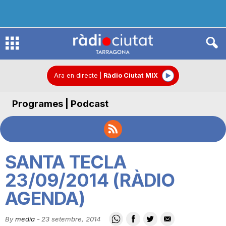
R
à
Ara en directe
|
Ràdio Ciutat MIX
Programes | Podcast
d
i
SANTA TECLA
o
23/09/2014 (RÀDIO
AGENDA)
C
By
media
-
23 setembre, 2014