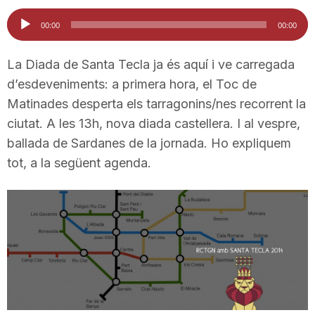
i
Reproductor
00:00
00:00
d'àudio
u
La Diada de Santa Tecla ja és aquí i ve carregada
d’esdeveniments: a primera hora, el Toc de
Matinades desperta els tarragonins/nes recorrent la
t
ciutat. A les 13h, nova diada castellera. I al vespre,
ballada de Sardanes de la jornada. Ho expliquem
a
tot, a la següent agenda.
t
d
e