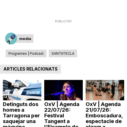
T
PUBLICITAT
a
media
r
Programes | Podcast
SANTATECLA
r
ARTICLES RELACIONATS
a
g
Detinguts dos
OxV | Agenda
OxV | Agenda
homes a
22/07/26:
21/07/26:
Tarragona per
Festival
Emboscadura,
o
saquejar una
Tangent a
espectacle de
màquina
l’Eixample de
clown a