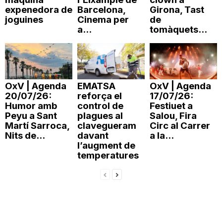
expenedora de
Barcelona,
Girona, Tast
n
joguines
Cinema per
de
a...
tomàquets...
a
OxV | Agenda
EMATSA
OxV | Agenda
20/07/26:
reforça el
17/07/26:
Humor amb
control de
Festiuet a
Peyu a Sant
plagues al
Salou, Fira
Martí Sarroca,
clavegueram
Circ al Carrer
Nits de...
davant
a la...
l’augment de
temperatures