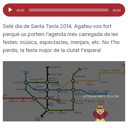
i
Reproductor
00:00
00:00
d'àudio
u
Setè dia de Santa Tecla 2014. Agafeu-vos fort
perquè us portem l’agenda més carregada de les
festes: música, espectacles, menjars, etc. No t’ho
t
perdis, la festa major de la ciutat t’espera!
a
t
d
e