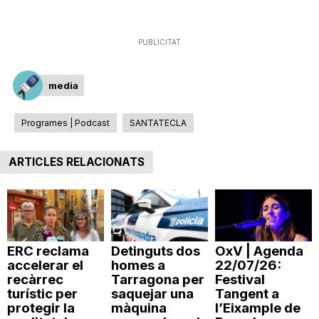
T
PUBLICITAT
a
media
r
Programes | Podcast
SANTATECLA
r
ARTICLES RELACIONATS
a
g
ERC reclama
Detinguts dos
OxV | Agenda
accelerar el
homes a
22/07/26:
recàrrec
Tarragona per
Festival
o
turístic per
saquejar una
Tangent a
protegir la
màquina
l’Eixample de