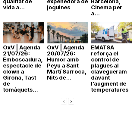
qualitat de
expenedora de
Barcelona,
vida a...
joguines
Cinema per
n
a...
a
OxV | Agenda
OxV | Agenda
EMATSA
21/07/26:
20/07/26:
reforça el
Emboscadura,
Humor amb
control de
espectacle de
Peyu a Sant
plagues al
clown a
Martí Sarroca,
clavegueram
Girona, Tast
Nits de...
davant
de
l’augment de
tomàquets...
temperatures