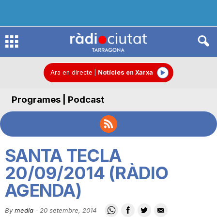
R
à
Ara en directe
|
Notícies en Xarxa
Programes | Podcast
d
i
SANTA TECLA
o
20/09/2014 (RÀDIO
AGENDA)
C
By
media
-
20 setembre, 2014