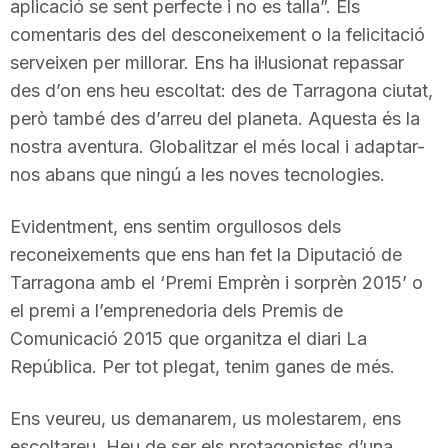
aplicació se sent perfecte i no es talla”. Els
n
comentaris des del desconeixement o la felicitació
serveixen per millorar. Ens ha il·lusionat repassar
a
des d’on ens heu escoltat: des de Tarragona ciutat,
però també des d’arreu del planeta. Aquesta és la
nostra aventura. Globalitzar el més local i adaptar-
nos abans que ningú a les noves tecnologies.
Evidentment, ens sentim orgullosos dels
reconeixements que ens han fet la Diputació de
Tarragona amb el ‘Premi Emprèn i sorprèn 2015’ o
el premi a l’emprenedoria dels Premis de
Comunicació 2015 que organitza el diari La
República. Per tot plegat, tenim ganes de més.
Ens veureu, us demanarem, us molestarem, ens
escoltareu. Heu de ser els protagonistes d’una