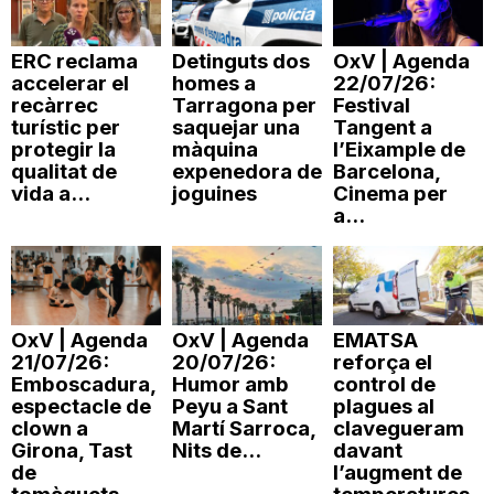
ERC reclama
Detinguts dos
OxV | Agenda
accelerar el
homes a
22/07/26:
recàrrec
Tarragona per
Festival
turístic per
saquejar una
Tangent a
protegir la
màquina
l’Eixample de
qualitat de
expenedora de
Barcelona,
vida a...
joguines
Cinema per
a...
OxV | Agenda
OxV | Agenda
EMATSA
21/07/26:
20/07/26:
reforça el
Emboscadura,
Humor amb
control de
espectacle de
Peyu a Sant
plagues al
clown a
Martí Sarroca,
clavegueram
Girona, Tast
Nits de...
davant
de
l’augment de