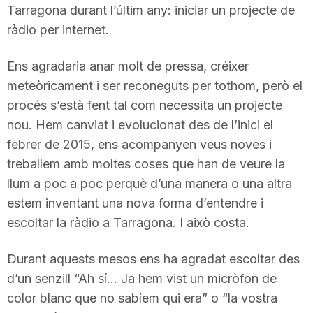
Tarragona durant l’últim any: iniciar un projecte de
T
ràdio per internet.
a
Ens agradaria anar molt de pressa, créixer
meteòricament i ser reconeguts per tothom, però el
procés s’està fent tal com necessita un projecte
r
nou. Hem canviat i evolucionat des de l’inici el
febrer de 2015, ens acompanyen veus noves i
r
treballem amb moltes coses que han de veure la
llum a poc a poc perquè d’una manera o una altra
a
estem inventant una nova forma d’entendre i
escoltar la ràdio a Tarragona. I això costa.
g
Durant aquests mesos ens ha agradat escoltar des
d’un senzill “Ah sí… Ja hem vist un micròfon de
o
color blanc que no sabíem qui era” o “la vostra