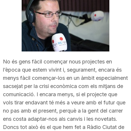
i
u
t
No és gens fàcil començar nous projectes en
a
l’època que estem vivint i, segurament, encara és
menys fàcil començar-los en un àmbit especialment
t
sacsejat per la crisi econòmica com els mitjans de
comunicació. I encara menys, si el projecte que
d
vols tirar endavant té més a veure amb el futur que
no pas amb el present, perquè a la gent del carrer
ens costa adaptar-nos als canvis i les novetats.
e
Doncs tot això és el que hem fet a Ràdio Ciutat de