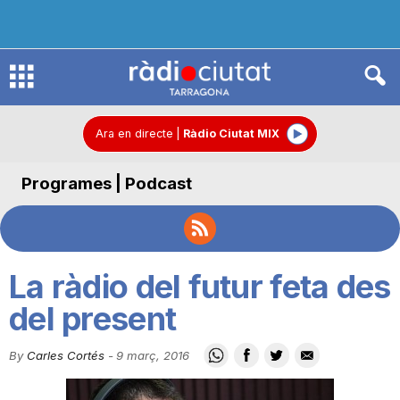
R
à
Ara en directe
|
Ràdio Ciutat MIX
Programes | Podcast
d
i
La ràdio del futur feta des
o
del present
By
Carles Cortés
-
9 març, 2016
C