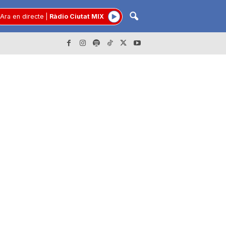
Ara en directe
|
Ràdio Ciutat MIX