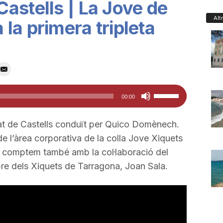
astells | La Jove de
Alt
la primera tripleta
Feu
00:00
servir
les
t de Castells conduït per Quico Domènech.
tecles
e l’àrea corporativa de la colla Jove Xiquets
de
comptem també amb la col·laboració del
fletxa
bre dels Xiquets de Tarragona, Joan Sala.
cap
amunt/cap
avall
per