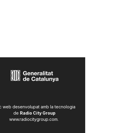
c web desenvolupat amb la tecnologia
de
Radio City Group
www.radiocitygroup.com
.