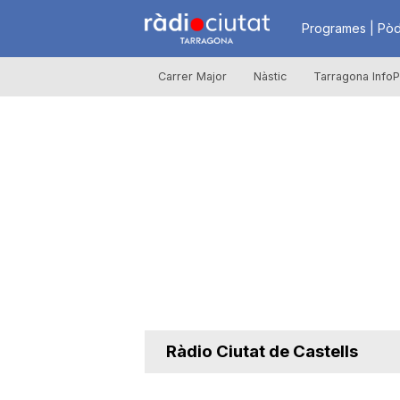
R
Programes | Pòd
Carrer Major
Nàstic
Tarragona InfoP
à
d
i
o
C
Ràdio Ciutat de Castells
i