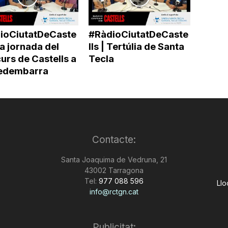
ioCiutatDeCaste
#RàdioCiutatDeCaste
 La jornada del
lls | Tertúlia de Santa
urs de Castells a
Tecla
edembarra
Contacte:
Santa Joaquima de Vedruna, 21
43002 Tarragona
Tel:
977 088 596
Llo
info@rctgn.cat
Publicitat: