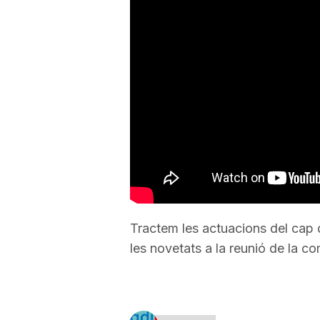
a
r
r
a
g
Tractem les actuacions del cap d
les novetats a la reunió de la c
o
n