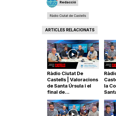
Redacció
a
Ràdio Ciutat de Castells
ARTICLES RELACIONATS
Ràdio Ciutat De
Ràdio
Castells | Valoracions
Caste
de Santa Úrsula i el
la Co
final de...
Santa