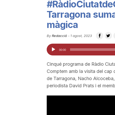
#RàdioCiutatdeC
u
Tarragona suma 
màgica
t
By
Redacció
-
1 agost, 2023
a
Reproductor
00:00
d'àudio
t
Cinqué programa de Ràdio Ciuta
Comptem amb la visita del cap d
d
de Tarragona, Nacho Alcoceba, 
periodista David Prats i el mem
e
T