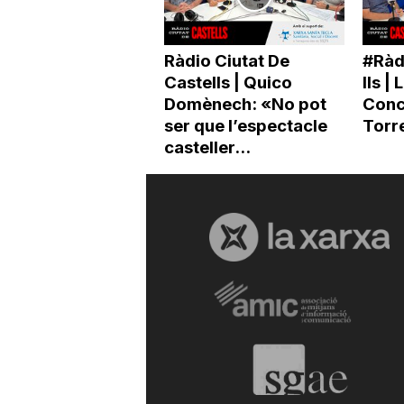
Ràdio Ciutat De
#Ràd
Castells | Quico
lls |
Domènech: «No pot
Conc
ser que l’espectacle
Torr
casteller...