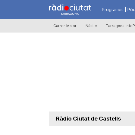
R
Programes | Pòd
Carrer Major
Nàstic
Tarragona InfoP
à
d
i
o
C
Ràdio Ciutat de Castells
i