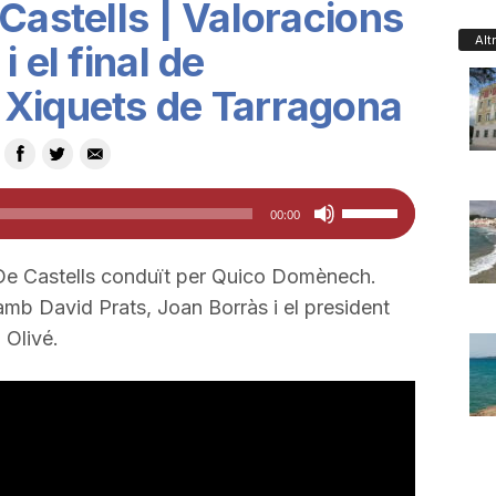
Castells | Valoracions
Alt
 el final de
 Xiquets de Tarragona
Feu
00:00
servir
les
De Castells conduït per Quico Domènech.
tecles
 amb David Prats, Joan Borràs i el president
de
 Olivé.
fletxa
cap
amunt/cap
avall
per