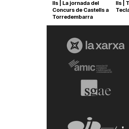
lls | La jornada del
lls |
Concurs de Castells a
Tecl
Torredembarra