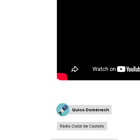
a
r
r
a
g
o
Quico Domènech
Ràdio Ciutat de Castells
n