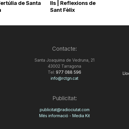
 Tertúlia de Santa
lls | Reflexions de
a
Sant Fèlix
Contacte:
Santa Joaquima de Vedruna, 21
43002 Tarragona
Tel:
977 088 596
Llo
info@rctgn.cat
Publicitat:
publicitat@radiociutat.com
Més informació - Media Kit