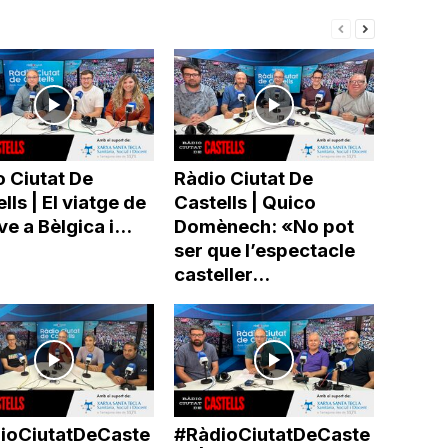
 Ciutat De
Ràdio Ciutat De
lls | El viatge de
Castells | Quico
ve a Bèlgica i...
Domènech: «No pot
ser que l’espectacle
casteller...
ioCiutatDeCaste
#RàdioCiutatDeCaste