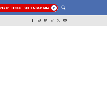
Ara en directe
|
Ràdio Ciutat MIX