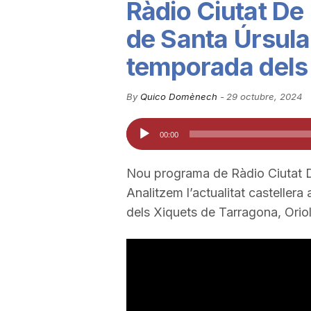
Ràdio Ciutat De 
u
de Santa Úrsula i
temporada dels
t
By
Quico Domènech
-
29 octubre, 2024
a
Reproductor
00:00
d'àudio
t
Nou programa de Ràdio Ciutat 
Analitzem l’actualitat castellera
d
dels Xiquets de Tarragona, Oriol
e
T