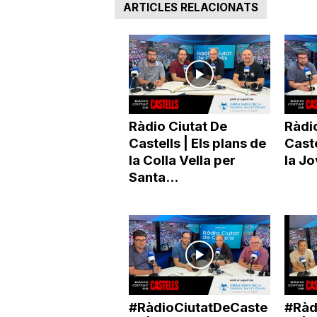
ARTICLES RELACIONATS
a
Ràdio Ciutat De
Ràdio
Castells | Els plans de
Caste
la Colla Vella per
la Jo
Santa...
#RàdioCiutatDeCaste
#Ràd