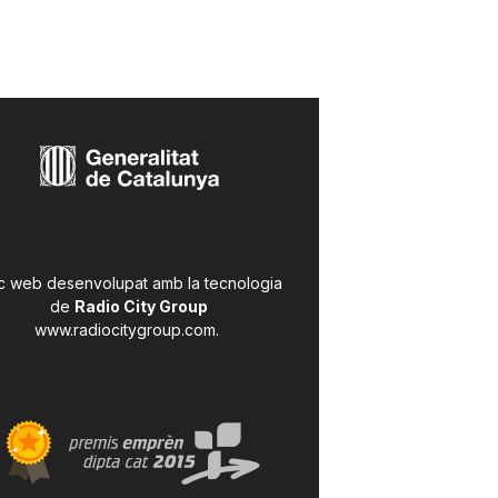
c web desenvolupat amb la tecnologia
de
Radio City Group
www.radiocitygroup.com
.