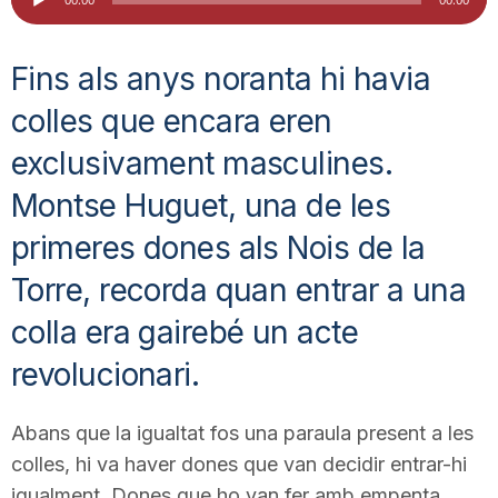
d'àudio
i
Fins als anys noranta hi havia
u
colles que encara eren
exclusivament masculines.
t
Montse Huguet, una de les
a
primeres dones als Nois de la
Torre, recorda quan entrar a una
t
colla era gairebé un acte
revolucionari.
d
Abans que la igualtat fos una paraula present a les
e
colles, hi va haver dones que van decidir entrar-hi
igualment. Dones que ho van fer amb empenta,