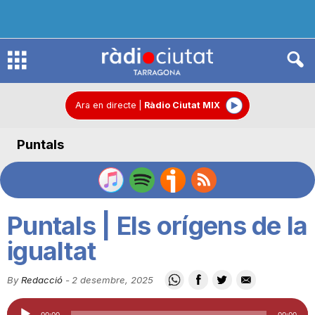
R
à
Ara en directe
|
Ràdio Ciutat MIX
Puntals
d
i
Puntals | Els orígens de la
o
igualtat
By
Redacció
-
2 desembre, 2025
C
Reproductor
00:00
00:00