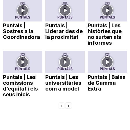
Puntals |
Puntals |
Puntals | Les
Sostres a la
Liderar des de
històries que
Coordinadora
la proximitat
no surten als
informes
Puntals | Les
Puntals | Les
Puntals | Baixa
comissions
universitàries
de Gamma
d’equitat i els
com a model
Extra
seus inicis