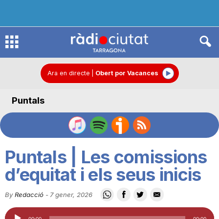
R
à
Ara en directe
|
Obert por Vacances
Puntals
d
i
Puntals | Les comissions
o
d’equitat i els seus inicis
By
Redacció
-
7 gener, 2026
C
Reproductor
00:00
00:00