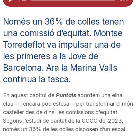
d'àudio
i
Només un 36% de colles tenen
u
una comissió d’equitat. Montse
Torredeflot va impulsar una de
t
les primeres a la Jove de
a
Barcelona. Ara la Marina Valls
continua la tasca.
t
En aquest capítol de
Puntals
abordem una eina
clau —i encara poc estesa— per transformar el món
d
casteller des de dins: les comissions d’equitat.
Segons l’estudi de paritat de la CCCC del 2023,
e
només un 36% de les colles disposen d’un espai