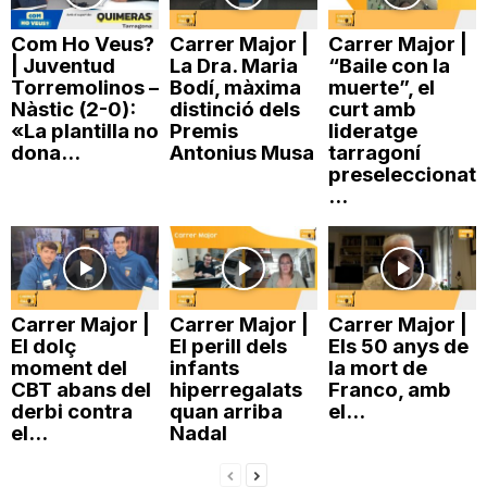
Com Ho Veus?
Carrer Major |
Carrer Major |
| Juventud
La Dra. Maria
“Baile con la
Torremolinos –
Bodí, màxima
muerte”, el
Nàstic (2-0):
distinció dels
curt amb
«La plantilla no
Premis
lideratge
dona...
Antonius Musa
tarragoní
preseleccionat
...
Carrer Major |
Carrer Major |
Carrer Major |
El dolç
El perill dels
Els 50 anys de
moment del
infants
la mort de
CBT abans del
hiperregalats
Franco, amb
derbi contra
quan arriba
el...
el...
Nadal