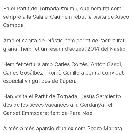
T
En el Partit de Tornada #num6, que hem fet com
sempre a la Sala el Cau hem rebut la visita de Xisco
Campos.
a
Amb el capità del Nàstic hem parlat de l’actualitat
r
grana i hem fet un resum d’aquest 2014 del Nàstic
r
Hem fet tertúlia amb Carles Cortés, Anton Gasol,
Carles Gosálbez i Romà Cunillera com a convidat
especial vingut des de Eupen.
a
Han visita el Partit de Tornada; Jesús Sarmiento
g
des de les seves vacances a la Cerdanya i el
Ganxet Emmscarat fent de Para Noel.
o
A més a més aparció d’un ex com Pedro Mairata