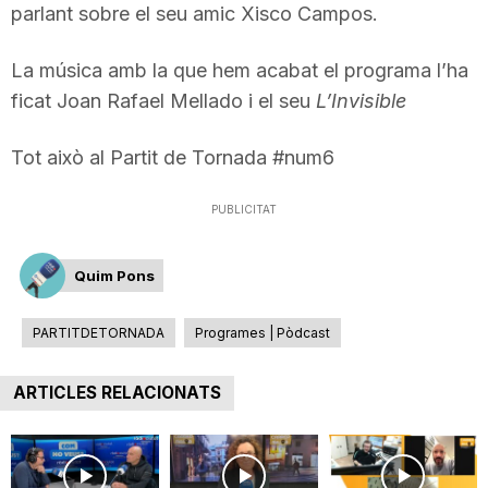
parlant sobre el seu amic Xisco Campos.
n
La música amb la que hem acabat el programa l’ha
a
ficat Joan Rafael Mellado i el seu
L’Invisible
Tot això al Partit de Tornada #num6
PUBLICITAT
Quim Pons
PARTITDETORNADA
Programes | Pòdcast
ARTICLES RELACIONATS