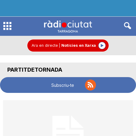
R
à
Ara en directe
|
Notícies en Xarxa
d
PARTITDETORNADA
i
Subscriu-te
o
C