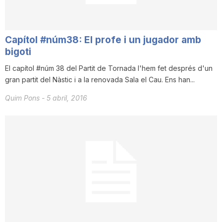
n
Capítol #núm38: El profe i un jugador amb
a
bigoti
El capítol #núm 38 del Partit de Tornada l'hem fet després d'un
gran partit del Nàstic i a la renovada Sala el Cau. Ens han...
Quim Pons
-
5 abril, 2016