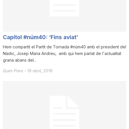
i
u
Capítol #núm40: ‘Fins aviat’
t
Hem compartit el Partit de Tornada #núm40 amb el president del
Nàstic, Josep Maria Andreu, amb qui hem parlat de l'actualitat
grana abans del...
a
Quim Pons
-
19 abril, 2016
t
d
e