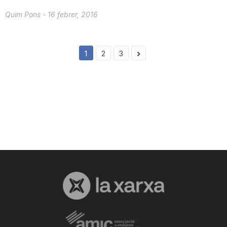
Quim Pons
-
16 febrer, 2016
1
2
3