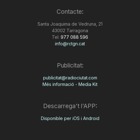
Contacte:
Santa Joaquima de Vedruna, 21
43002 Tarragona
Tel:
977 088 596
info@rctgn.cat
Publicitat:
publicitat@radiociutat.com
Més informació - Media Kit
Descarrega't l'APP:
Disponible per iOS i Android