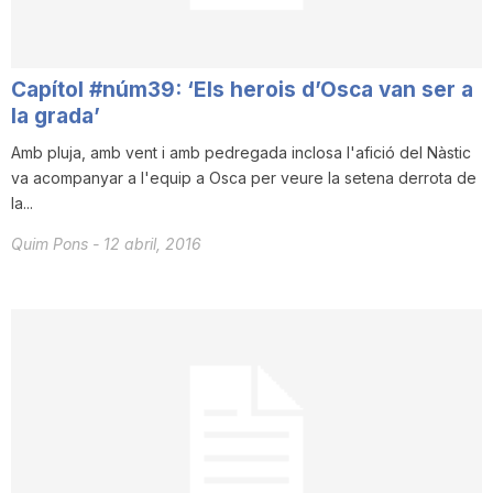
T
Capítol #núm39: ‘Els herois d’Osca van ser a
a
la grada’
Amb pluja, amb vent i amb pedregada inclosa l'afició del Nàstic
r
va acompanyar a l'equip a Osca per veure la setena derrota de
la...
r
Quim Pons
-
12 abril, 2016
a
g
o