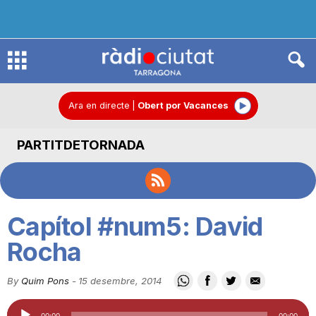
R
à
Ara en directe
|
Obert por Vacances
PARTITDETORNADA
d
i
Capítol #num5: David
o
Rocha
By
Quim Pons
-
15 desembre, 2014
C
Reproductor
00:00
00:00