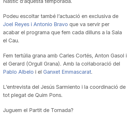
Nàstic d’aquesta temporada.
T
Podeu escoltar també l’actuació en exclusiva de
Joel Reyes i Antonio Bravo
que va servir per
a
acabar el programa que fem cada dilluns a la Sala
el Cau.
r
Fem tertúlia grana amb Carles Cortés, Anton Gasol i
r
el Gerard (Orgull Grana). Amb la col·laboració del
Pablo Albelo
i el
Ganxet Emmascarat
.
a
L’entrevista del Jesús Sarmiento i la coordinació de
tot plegat de Quim Pons.
g
Juguem el Partit de Tornada?
o