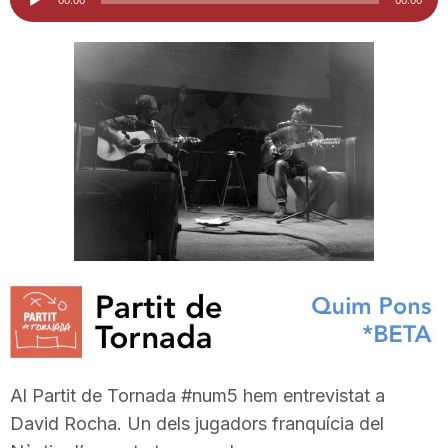
d'àudio
i
u
t
a
t
d
Al Partit de Tornada #num5 hem entrevistat a
e
David Rocha. Un dels jugadors franquícia del