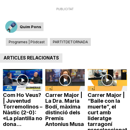
n
PUBLICITAT
a
Quim Pons
Programes | Pòdcast
PARTITDETORNADA
ARTICLES RELACIONATS
Com Ho Veus?
Carrer Major |
Carrer Major |
| Juventud
La Dra. Maria
“Baile con la
Torremolinos –
Bodí, màxima
muerte”, el
Nàstic (2-0):
distinció dels
curt amb
«La plantilla no
Premis
lideratge
dona...
Antonius Musa
tarragoní
preseleccionat