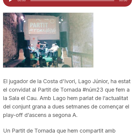
d'àudio
i
u
t
a
El jugador de la Costa d’Ivori, Lago Júnior, ha estat
t
el convidat al Partit de Tornada #núm23 que fem a
la Sala el Cau. Amb Lago hem parlat de l’actualitat
d
del conjunt grana a dues setmanes de començar el
play-off d’ascens a segona A.
e
Un Partit de Tornada que hem compartit amb