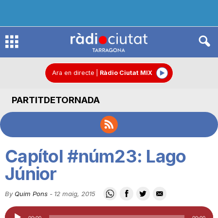
R
à
Ara en directe
|
Ràdio Ciutat MIX
PARTITDETORNADA
d
i
Capítol #núm23: Lago
o
Júnior
By
Quim Pons
-
12 maig, 2015
C
Reproductor
00:00
00:00