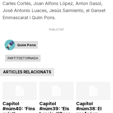
Carles Cortés, Joan Alfons López, Anton Gasol,
T
José Antonio Luaces, Jesús Sarmiento, el Ganxet
Emmascarat i Quim Pons.
a
PUBLICITAT
r
Quim Pons
r
PARTITDETORNADA
a
ARTICLES RELACIONATS
g
o
Capítol
Capítol
Capítol
#núm40: ‘Fins
#núm39: ‘Els
#núm38: El