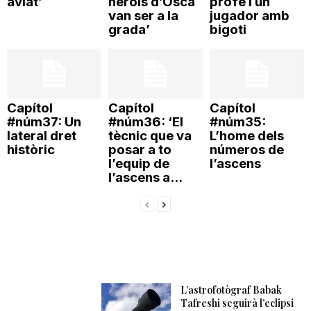
aviat’
herois d’Osca
profe i un
van ser a la
jugador amb
n
grada’
bigoti
a
Capítol
Capítol
Capítol
#núm37: Un
#núm36: ‘El
#núm35:
lateral dret
tècnic que va
L’home dels
històric
posar a to
números de
l’equip de
l’ascens
l’ascens a...