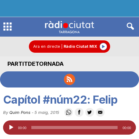
R
à
Ara en directe
|
Ràdio Ciutat MIX
PARTITDETORNADA
d
i
Capítol #núm22: Felip
o
By
Quim Pons
-
5 maig, 2015
Reproductor
C
00:00
00:00
d'àudio