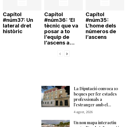
n
Capítol
Capítol
Capítol
#núm37: Un
#núm36: ‘El
#núm35:
a
lateral dret
tècnic que va
L’home dels
històric
posar a to
números de
l’equip de
l’ascens
l’ascens a...