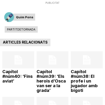
PUBLICITAT
T
Quim Pons
a
PARTITDETORNADA
r
ARTICLES RELACIONATS
r
a
Capítol
Capítol
Capítol
#núm40: ‘Fins
#núm39: ‘Els
#núm38: El
g
aviat’
herois d’Osca
profe i un
van ser a la
jugador amb
grada’
bigoti
o