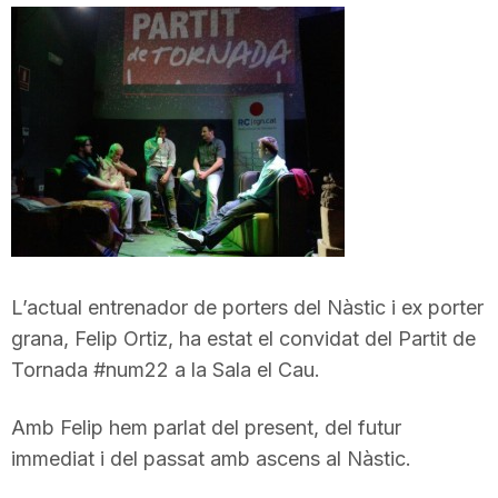
i
u
t
a
L’actual entrenador de porters del Nàstic i ex porter
t
grana, Felip Ortiz, ha estat el convidat del Partit de
Tornada #num22 a la Sala el Cau.
d
Amb Felip hem parlat del present, del futur
e
immediat i del passat amb ascens al Nàstic.