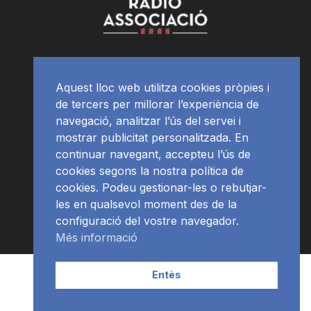
Aquest lloc web utilitza cookies pròpies i
de tercers per millorar l’experiència de
navegació, analitzar l’ús del servei i
mostrar publicitat personalitzada. En
continuar navegant, accepteu l’ús de
cookies segons la nostra política de
cookies. Podeu gestionar-les o rebutjar-
les en qualsevol moment des de la
configuració del vostre navegador.
Més informació
Contacte | Publicitat
APP
Programació
RàdioNews
Entès
Subscriu-te al newsletter
© Ràdio Ciutat de Tarragona