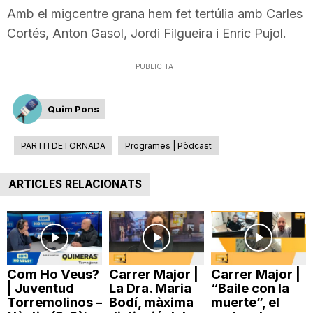
Amb el migcentre grana hem fet tertúlia amb Carles
T
Cortés, Anton Gasol, Jordi Filgueira i Enric Pujol.
a
PUBLICITAT
r
Quim Pons
PARTITDETORNADA
Programes | Pòdcast
r
ARTICLES RELACIONATS
a
g
Com Ho Veus?
Carrer Major |
Carrer Major |
o
| Juventud
La Dra. Maria
“Baile con la
Torremolinos –
Bodí, màxima
muerte”, el