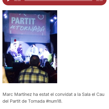
d'àudio
i
u
t
a
t
d
Marc Martínez ha estat el convidat a la Sala el Cau
e
del Partit de Tornada #num18.