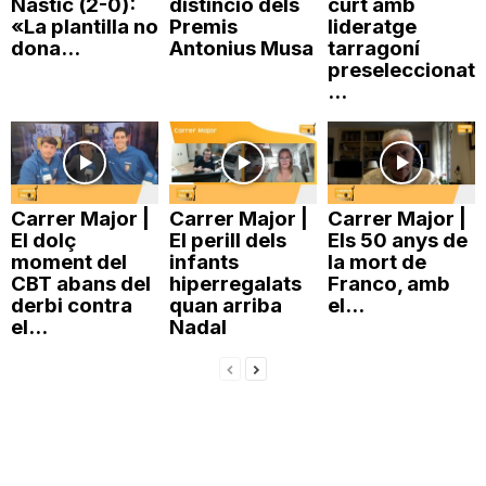
Nàstic (2-0):
distinció dels
curt amb
«La plantilla no
Premis
lideratge
n
dona...
Antonius Musa
tarragoní
preseleccionat
...
a
Carrer Major |
Carrer Major |
Carrer Major |
El dolç
El perill dels
Els 50 anys de
moment del
infants
la mort de
CBT abans del
hiperregalats
Franco, amb
derbi contra
quan arriba
el...
el...
Nadal