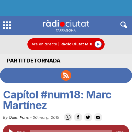
R
à
Ara en directe
|
Ràdio Ciutat MIX
PARTITDETORNADA
d
i
Capítol #num18: Marc
o
Martínez
By
Quim Pons
-
30 març, 2015
C
Reproductor
00:00
00:00