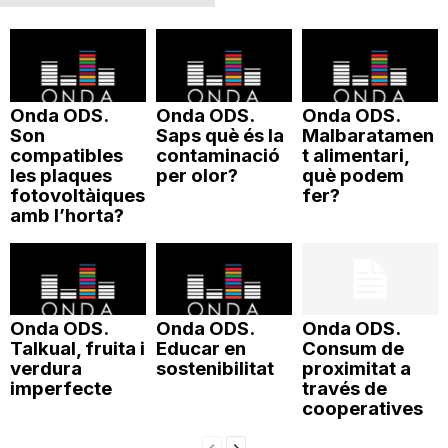
n
a
Onda ODS.
Onda ODS.
Onda ODS.
Son
Saps què és la
Malbaratamen
compatibles
contaminació
t alimentari,
les plaques
per olor?
què podem
fotovoltàiques
fer?
amb l’horta?
Onda ODS.
Onda ODS.
Onda ODS.
Talkual, fruita i
Educar en
Consum de
verdura
sostenibilitat
proximitat a
imperfecte
través de
cooperatives