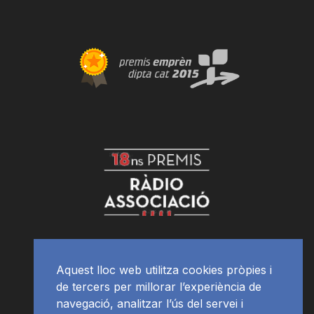
Aquest lloc web utilitza cookies pròpies i
de tercers per millorar l’experiència de
navegació, analitzar l’ús del servei i