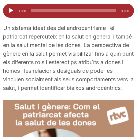
i
Reproductor
00:00
00:00
d'àudio
u
Un sistema ideat des del androcentrisme i el
patriarcat repercuteix en la salut en general i també
en la salut mental de les dones. La perspectiva de
t
gènere en la salut permet visibilitzar fins a quin punt
els diferents rols i estereotips atribuïts a dones i
a
homes i les relacions desiguals de poder es
vinculen socialment als seus comportaments vers la
t
salut, i permet identificar biaixos androcèntrics.
d
e