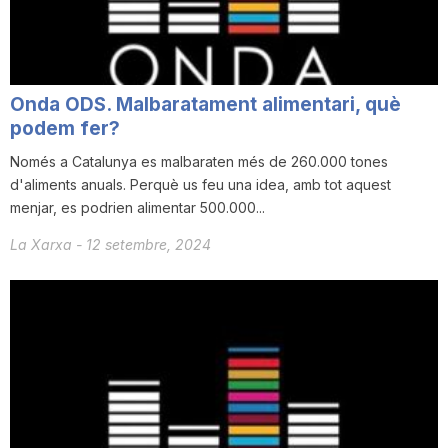
n
a
Onda ODS. Malbaratament alimentari, què
podem fer?
Només a Catalunya es malbaraten més de 260.000 tones
d'aliments anuals. Perquè us feu una idea, amb tot aquest
menjar, es podrien alimentar 500.000...
La Xarxa
-
12 setembre, 2024