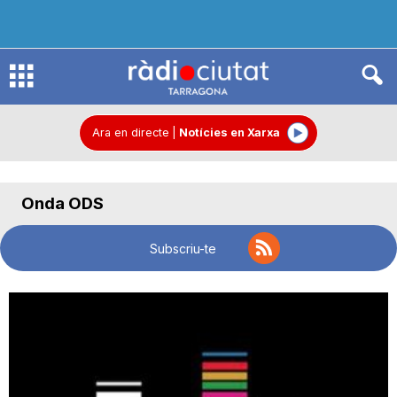
R
à
Ara en directe
|
Notícies en Xarxa
d
Onda ODS
i
Subscriu-te
o
C