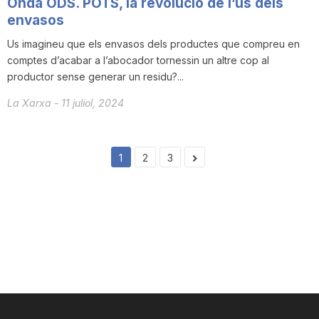
Onda ODS. POTS, la revolució de l’us dels
envasos
Us imagineu que els envasos dels productes que compreu en
comptes d’acabar a l’abocador tornessin un altre cop al
productor sense generar un residu?...
La Xarxa
-
11 juliol, 2024
1
2
3