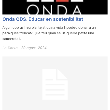
Onda ODS. Educar en sostenibilitat
Algun cop us heu plantejat quina vida li podeu donar a un
paraigües trencat? Què feu quan se us queda petita una
samarreta i...
La Xarxa
-
29 agost, 2024