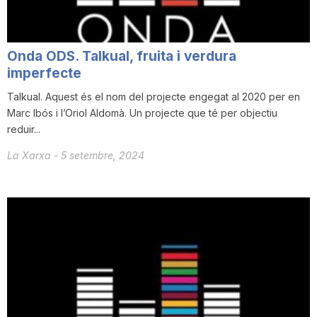
Onda ODS. Talkual, fruita i verdura
imperfecte
Talkual. Aquest és el nom del projecte engegat al 2020 per en
Marc Ibós i l’Oriol Aldomà. Un projecte que té per objectiu
reduir...
La Xarxa
-
5 setembre, 2024