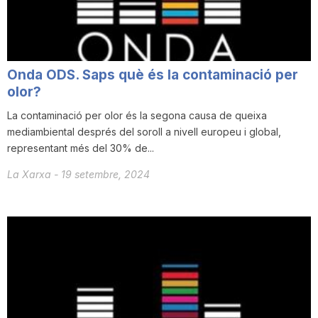
T
a
Onda ODS. Saps què és la contaminació per
olor?
r
La contaminació per olor és la segona causa de queixa
mediambiental després del soroll a nivell europeu i global,
representant més del 30% de...
r
La Xarxa
-
19 setembre, 2024
a
g
o