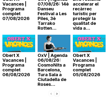
Vacances |
07/08/26: 14è
accelerar el
n
Programa
Danseu
recàrrec
complet
Festival a Les
turístic per
07/08/2026
Piles, 3è
protegir la
a
Tarrako
qualitat de
Rotten...
vida a...
Obert X
OxV | Agenda
Obert X
Vacances |
06/08/26:
Vacances |
Programa
CosmoNits a
Programa
complet
Barcelona,
complet
06/08/2026
Tura Sala a
05/08/2026
Ciutadella de
Roses...