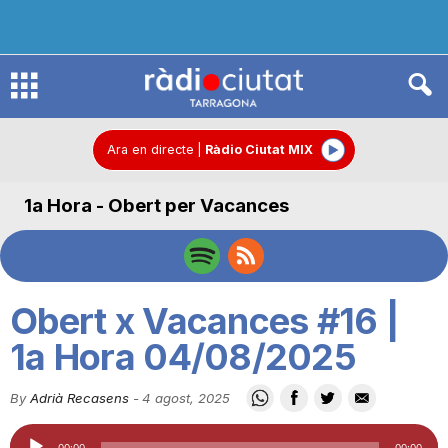
R
à
Ara en directe
|
Ràdio Ciutat MIX
1a Hora - Obert per Vacances
d
i
Obert x Vacances #16 |
o
1a Hora 04/08/2025
By
Adrià Recasens
-
4 agost, 2025
C
Reproductor
00:00
00:00