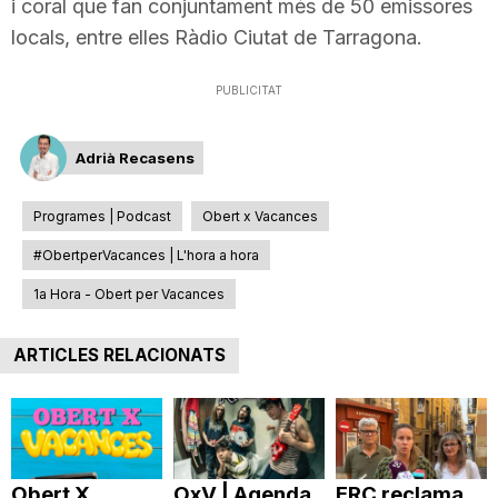
i coral que fan conjuntament més de 50 emissores
T
locals, entre elles Ràdio Ciutat de Tarragona.
PUBLICITAT
a
Adrià Recasens
r
Programes | Podcast
Obert x Vacances
r
#ObertperVacances | L'hora a hora
1a Hora - Obert per Vacances
a
ARTICLES RELACIONATS
g
o
Obert X
OxV | Agenda
ERC reclama