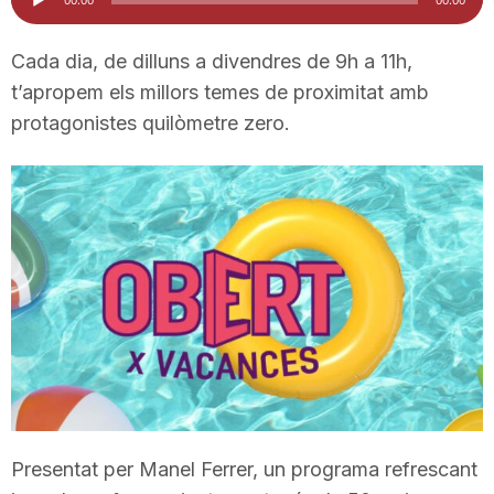
d'àudio
i
Cada dia, de dilluns a divendres de 9h a 11h,
t’apropem els millors temes de proximitat amb
u
protagonistes quilòmetre zero.
t
a
t
d
e
Presentat per Manel Ferrer, un programa refrescant