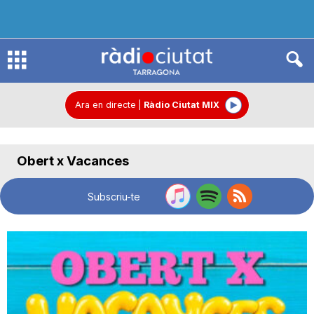
R
à
Ara en directe
|
Ràdio Ciutat MIX
d
Obert x Vacances
i
Subscriu-te
o
C