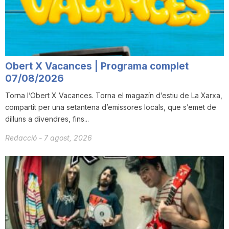
i
u
Obert X Vacances | Programa complet
t
07/08/2026
Torna l’Obert X Vacances. Torna el magazín d’estiu de La Xarxa,
compartit per una setantena d’emissores locals, que s’emet de
a
dilluns a divendres, fins...
Redacció
-
7 agost, 2026
t
d
e