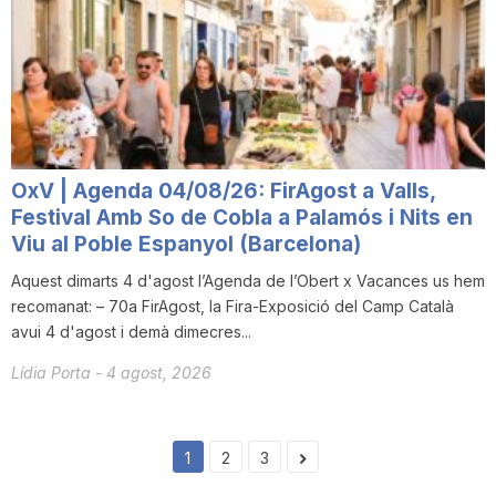
OxV | Agenda 04/08/26: FirAgost a Valls,
Festival Amb So de Cobla a Palamós i Nits en
Viu al Poble Espanyol (Barcelona)
Aquest dimarts 4 d'agost l’Agenda de l’Obert x Vacances us hem
recomanat: – 70a FirAgost, la Fira-Exposició del Camp Català
avui 4 d'agost i demà dimecres...
Lídia Porta
-
4 agost, 2026
1
2
3