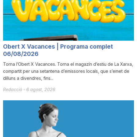
n
a
Obert X Vacances | Programa complet
06/08/2026
Torna l’Obert X Vacances. Torna el magazín d’estiu de La Xarxa,
compartit per una setantena d’emissores locals, que s’emet de
dilluns a divendres, fins...
Redacció
-
6 agost, 2026