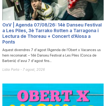
T
a
OxV | Agenda 07/08/26: 14è Danseu Festival
a Les Piles, 3è Tarrako Rotten a Tarragona i
r
Lectura de Thoreau + Concert d’Alosa a
Ponts
Aquest divendres 7 d'agost l’Agenda de l’Obert x Vacances us
r
hem recomanat: – 14è Danseu Festival a Les Piles (Conca de
Barberà) d'avui 7 d'agost fins...
a
Lídia Porta
-
7 agost, 2026
g
o