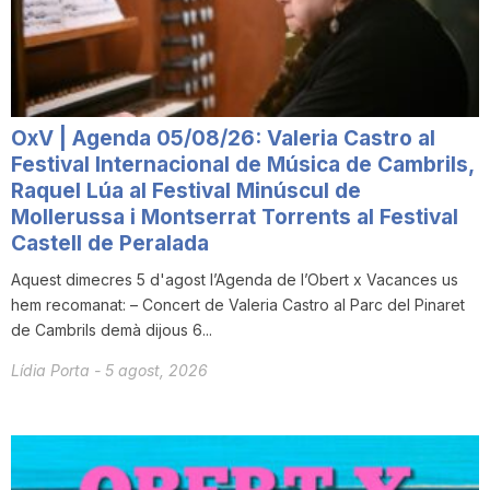
OxV | Agenda 05/08/26: Valeria Castro al
Festival Internacional de Música de Cambrils,
Raquel Lúa al Festival Minúscul de
Mollerussa i Montserrat Torrents al Festival
Castell de Peralada
Aquest dimecres 5 d'agost l’Agenda de l’Obert x Vacances us
hem recomanat: – Concert de Valeria Castro al Parc del Pinaret
de Cambrils demà dijous 6...
Lídia Porta
-
5 agost, 2026