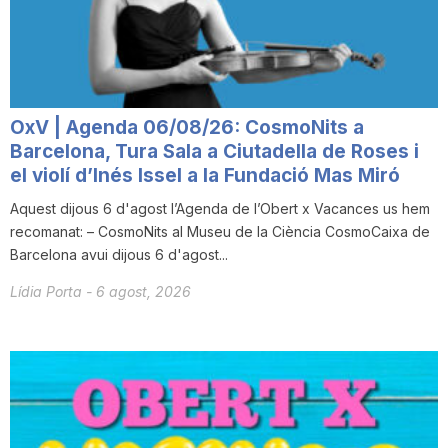
OxV | Agenda 06/08/26: CosmoNits a
Barcelona, Tura Sala a Ciutadella de Roses i
el violí d’Inés Issel a la Fundació Mas Miró
Aquest dijous 6 d'agost l’Agenda de l’Obert x Vacances us hem
recomanat: – CosmoNits al Museu de la Ciència CosmoCaixa de
Barcelona avui dijous 6 d'agost...
Lídia Porta
-
6 agost, 2026