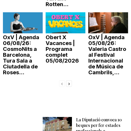
Rotten...
OxV | Agenda
Obert X
OxV | Agenda
06/08/26:
Vacances |
05/08/26:
CosmoNits a
Programa
Valeria Castro
Barcelona,
complet
al Festival
Tura Sala a
05/08/2026
Internacional
Ciutadella de
de Música de
Roses...
Cambrils,...