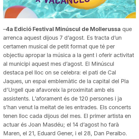
T
a
–
4a Edició Festival Minúscul de Mollerussa
que
arrenca aquest dijous 7 d’agost. Es tracta d’un
certamen musical de petit format que té per
r
objectiu apropar la música a la gent i oferir activitat
al municipi aquest mes d’agost. El Minúscul
r
destaca pel lloc on se celebra: el pati de Cal
Jaques, un espai emblemàtic de la capital del Pla
a
d’Urgell que afavoreix la proximitat amb els
assistents. L’aforament és de 120 persones i ja
g
s’han venut la meitat de les entrades. Els concerts
tenen lloc cada dijous del mes. El primer artista en
actuar és Joan Masdéu; el 14 d’agost ho farà
o
Maren, el 21, Eduard Gener, i el 28, Dan Peralbo.