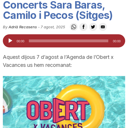
Concerts Sara Baras,
i
Camilo i Pecos (Sitges)
u
By
Adrià Recasens
-
7 agost, 2025
Reproductor
00:00
00:00
t
d'àudio
Aquest dijous 7 d’agost a l’Agenda de l’Obert x
a
Vacances us hem recomanat:
t
d
e