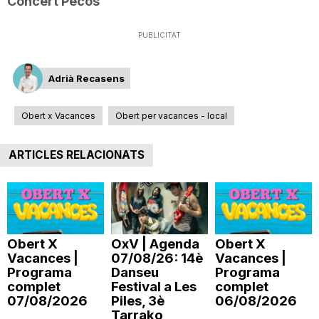
Concert Pecos
PUBLICITAT
Adrià Recasens
Obert x Vacances
Obert per vacances - local
ARTICLES RELACIONATS
Obert X
OxV | Agenda
Obert X
Vacances |
07/08/26: 14è
Vacances |
Programa
Danseu
Programa
complet
Festival a Les
complet
07/08/2026
Piles, 3è
06/08/2026
Tarrako