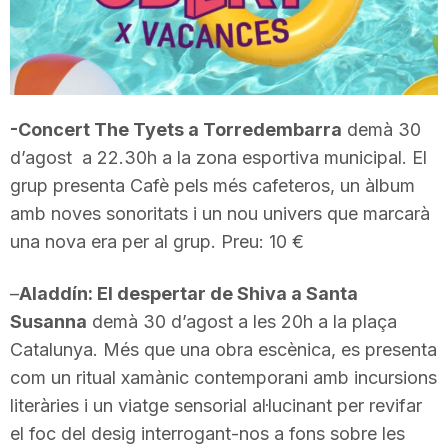
T
a
-Concert The Tyets a Torredembarra
demà 30
r
d’agost a 22.30h a la zona esportiva municipal. El
grup presenta Cafè pels més cafeteros, un àlbum
amb noves sonoritats i un nou univers que marcarà
r
una nova era per al grup. Preu: 10 €
a
–
Aladdín: El despertar de Shiva a Santa
Susanna
demà 30 d’agost a les 20h a la plaça
g
Catalunya. Més que una obra escènica, es presenta
com un ritual xamànic contemporani amb incursions
literàries i un viatge sensorial al·lucinant per revifar
o
el foc del desig interrogant-nos a fons sobre les