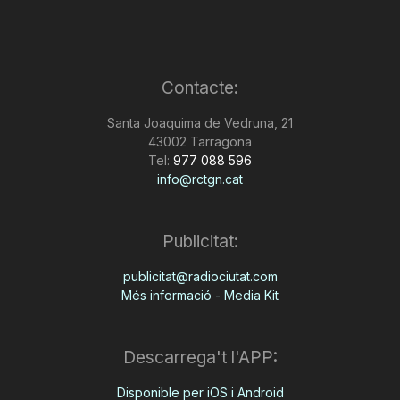
Contacte:
Santa Joaquima de Vedruna, 21
43002 Tarragona
Tel:
977 088 596
info@rctgn.cat
Publicitat:
publicitat@radiociutat.com
Més informació - Media Kit
Descarrega't l'APP:
Disponible per iOS i Android