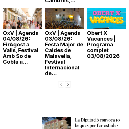
Cambrils,...
OxV | Agenda
OxV | Agenda
Obert X
04/08/26:
03/08/26:
Vacances |
FirAgost a
Festa Major de
Programa
Valls, Festival
Caldes de
complet
Amb So de
Malavella,
03/08/2026
Cobla a...
Festival
Internacional
de...