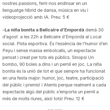
nostres passions, fent-nos endinsar en un
n
llenguatge híbrid de dansa, música en viu i
videoprojecció amb IA. Preu: 5 €
a
–
La niña bonita a Bellcaire d’Empordà
demà 30
d’agost a les 22h a Bellcaire d’Empordà al Local
social. Pista esportiva. És l’essència de l’humor d’en
Peyu i sense massa embolcalls, un espectacle
pensat i creat per tots els públics. Sinopsi Un
bombo, 90 boles a dins i un pernil en joc. La niña
bonita és la unió de tot el que sempre ha funcionat
en una festa major: humor, joc, teatre, participació
del públic i premis! i Atents perque realment a cada
espectacle algú del públic s’emporta un pernil a
més de molts riures, això tots! Preu: 12 €