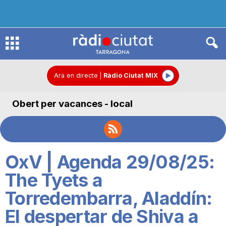
R
à
Ara en directe
|
Ràdio Ciutat MIX
Obert per vacances - local
d
i
OxV | Agenda 29/08/25:
o
The Tyets a
Torredembarra, Aladdín:
C
El despertar de Shiva a