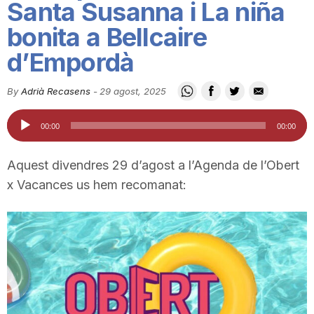
Santa Susanna i La niña
i
bonita a Bellcaire
d’Empordà
u
By
Adrià Recasens
-
29 agost, 2025
t
Reproductor
00:00
00:00
d'àudio
a
Aquest divendres 29 d’agost a l’Agenda de l’Obert
x Vacances us hem recomanat:
t
d
e