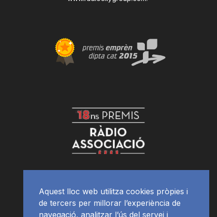
Aquest lloc web utilitza cookies pròpies i
de tercers per millorar l’experiència de
navegació, analitzar l’ús del servei i