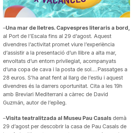
T
a
–
Una mar de lletres. Capvespres literaris a bord,
al Port de l’Escala fins al 29 d’agost. Aquest
divendres l’activitat promet viure l’experiència
r
d’assistir a la presentació d’un llibre a alta mar,
envoltats d’un entorn privilegiat, acompanyats
r
d’una copa de cava i la posta de sol….Passatges a
28 euros. S’ha anat fent al llarg de l’estiu i aquest
a
divendres és la darrers oportunitat. Cita a les 19h
amb Breviari Mediterrani a càrrec de David
g
Guzmán, autor de l’epíleg.
–
Visita teatralitzada al Museu Pau Casals
demà
o
29 d’agost per descobrir la casa de Pau Casals de