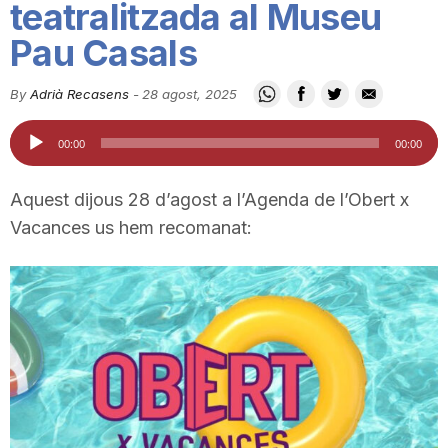
teatralitzada al Museu
i
Pau Casals
u
By
Adrià Recasens
-
28 agost, 2025
Reproductor
00:00
00:00
t
d'àudio
Aquest dijous 28 d’agost a l’Agenda de l’Obert x
a
Vacances us hem recomanat:
t
d
e