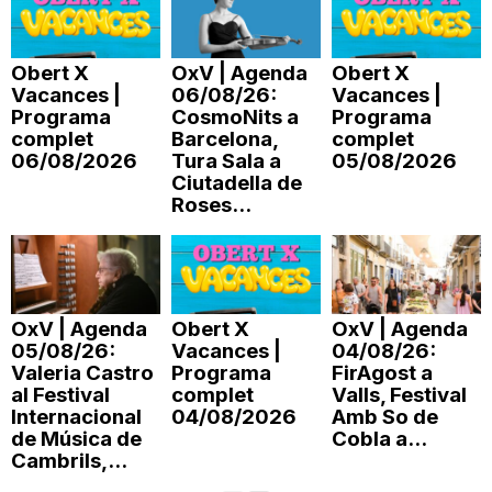
Obert X
OxV | Agenda
Obert X
Vacances |
06/08/26:
Vacances |
Programa
CosmoNits a
Programa
complet
Barcelona,
complet
06/08/2026
Tura Sala a
05/08/2026
Ciutadella de
Roses...
OxV | Agenda
Obert X
OxV | Agenda
05/08/26:
Vacances |
04/08/26:
Valeria Castro
Programa
FirAgost a
al Festival
complet
Valls, Festival
Internacional
04/08/2026
Amb So de
de Música de
Cobla a...
Cambrils,...