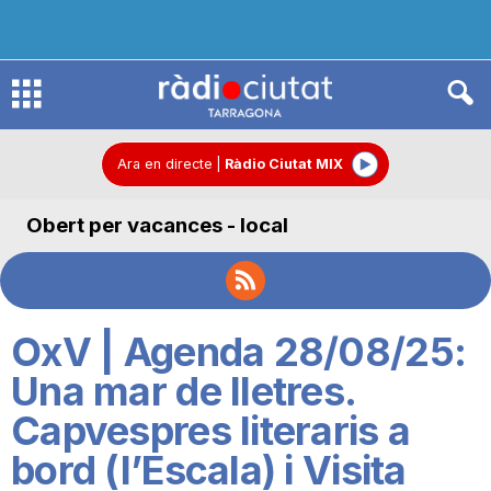
R
à
Ara en directe
|
Ràdio Ciutat MIX
Obert per vacances - local
d
i
OxV | Agenda 28/08/25:
o
Una mar de lletres.
Capvespres literaris a
C
bord (l’Escala) i Visita